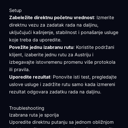
Setup
Zabeležite direktnu početnu vrednost
: Izmerite
direktnu vezu za zadatak rada na daljinu,
uključujući kašnjenje, stabilnost i ponašanje usluge
koje treba da uporedite.
Povežite jednu izabranu rutu
: Koristite podržani
klijent, izaberite jednu rutu za Austriju i
izbegavajte istovremenu promenu više protokola
ili pravila.
Uporedite rezultat
: Ponovite isti test, pregledajte
uslove usluge i zadržite rutu samo kada izmereni
rezultat odgovara zadatku rada na daljinu.
Troubleshooting
Izabrana ruta je sporija
Uporedite direktnu putanju sa jednom obližnjom