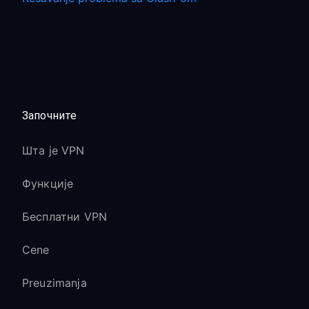
Започните
Шта је VPN
Функције
Бесплатни VPN
Cene
Preuzimanja