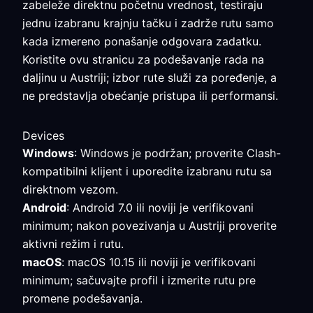
zabeleže direktnu početnu vrednost, testiraju
jednu izabranu krajnju tačku i zadrže rutu samo
kada izmereno ponašanje odgovara zadatku.
Koristite ovu stranicu za podešavanje rada na
daljinu u Austriji; izbor rute služi za poređenje, a
ne predstavlja obećanje pristupa ili performansi.
Devices
Windows
: Windows je podržan; proverite Clash-
kompatibilni klijent i uporedite izabranu rutu sa
direktnom vezom.
Android
: Android 7.0 ili noviji je verifikovani
minimum; nakon povezivanja u Austriji proverite
aktivni režim i rutu.
macOS
: macOS 10.15 ili noviji je verifikovani
minimum; sačuvajte profil i izmerite rutu pre
promene podešavanja.