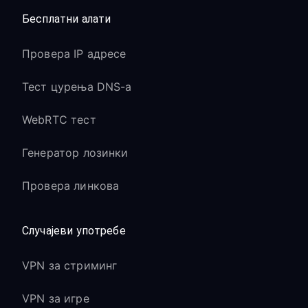
Бесплатни алати
Провера IP адресе
Тест цурења DNS-а
WebRTC тест
Генератор лозинки
Провера линкова
Случајеви употребе
VPN за стриминг
VPN за игре