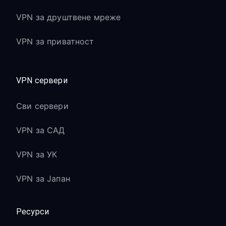
VPN за друштвене мреже
VPN за приватност
VPN сервери
Сви сервери
VPN за САД
VPN за УК
VPN за Јапан
Ресурси