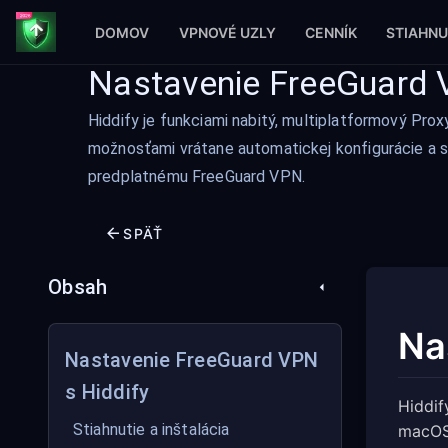
DOMOV
VPNOVÉ UZLY
CENNÍK
STIAHNU
Nastavenie FreeGuard 
Hiddify je funkciami nabitý, multiplatformový Pro
možnosťami vrátane automatickej konfigurácie a sp
predplatnému FreeGuard VPN.
SPÄŤ
Obsah
Na
Nastavenie FreeGuard VPN
s Hiddify
Hiddif
Stiahnutie a inštalácia
macOS,