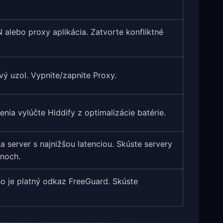
N alebo proxy aplikácia. Zatvorte konfliktné
vý uzol. Vypnite/zapnite Proxy.
nia vylúčte Hiddify z optimalizácie batérie.
na server s najnižšou latenciou. Skúste servery
ónoch.
ho je platný odkaz FreeGuard. Skúste