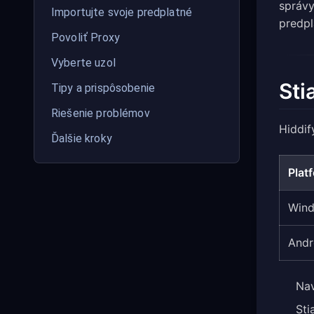
správy
Importujte svoje predplatné
predp
Povoliť Proxy
Vyberte uzol
Sti
Tipy a prispôsobenie
Riešenie problémov
Hiddif
Ďalšie kroky
Plat
Wind
Andr
Nav
Sti