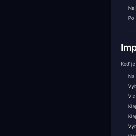
Nai
Po 
Imp
Keď je
Na 
Vy
Vlo
Kle
Kle
Vyb