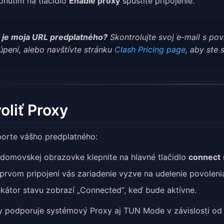
pnutím na tlačidlo
Enable proxy
spustite pripojenie.
 je moja URL predplatného?
Skontrolujte svoj e-mail s po
úpení, alebo navštívte stránku
Clash Pricing page
, aby ste s
oliť Proxy
orte vášho predplatného:
domovskej obrazovke klepnite na hlavné tlačidlo
connect
 prvom pripojení vás zariadenie vyzve na udelenie povolen
ikátor stavu zobrazí „Connected“, keď bude aktívne.
y podporuje systémový Proxy aj TUN Mode v závislosti od 