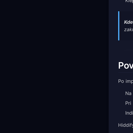
Kle
Kde
zak
Pov
Po imp
Na 
Pri
Ind
Hiddif