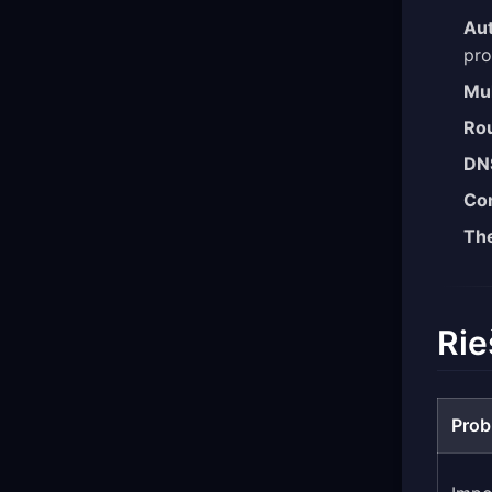
Aut
pro
Mul
Rou
DNS
Co
Th
Rie
Prob