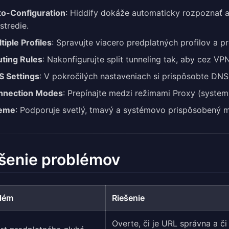
o-Configuration
: Hiddify dokáže automaticky rozpoznať a
stredie.
tiple Profiles
: Spravujte viacero predplatných profilov a 
ting Rules
: Nakonfigurujte split tunneling tak, aby cez V
 Settings
: V pokročilých nastaveniach si prispôsobte DNS
nnection Modes
: Prepínajte medzi režimami Proxy (system
eme
: Podporuje svetlý, tmavý a systémovo prispôsobený m
šenie problémov
lém
Riešenie
Overte, či je URL správna a či