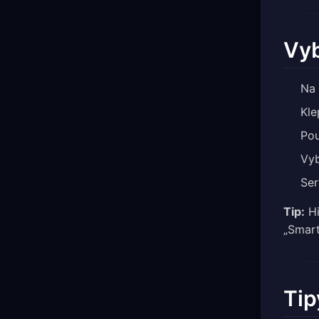
Vyb
Na 
Kle
Pou
Vyb
Ser
Tip:
Hi
„Smart
Tip