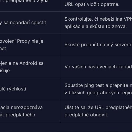
rt predplatného zlyhá
URL opäť vložiť opatrne.
Skontrolujte, či nebeží iná VP
y sa nepodarí spustiť
aplikácie a skúste to znova.
ovolení Proxy nie je
Skúste prepnúť na iný servero
net
ojenie na Android sa
Vo vašich nastaveniach zariade
ušuje
Spustite ping test a prepnite 
lé rýchlosti
v bližších geografických regi
kácia nerozpoznáva
Uistite sa, že URL predplatné
át predplatného
predplatné obnoviť.