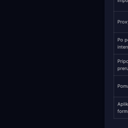
Impo
Prox
Po p
inter
Prip
prer
Poma
Apli
form