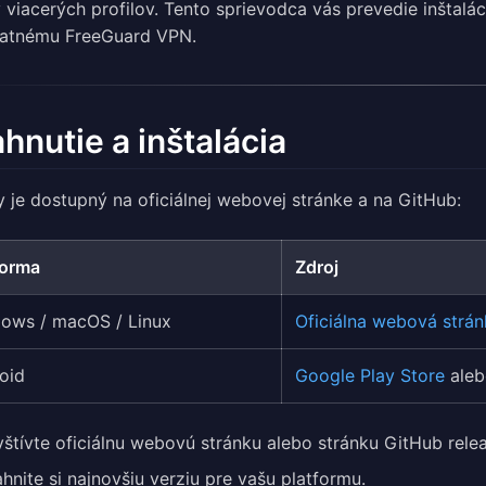
 viacerých profilov. Tento sprievodca vás prevedie inštalá
latnému FreeGuard VPN.
ahnutie a inštalácia
y je dostupný na oficiálnej webovej stránke a na GitHub:
forma
Zdroj
ows / macOS / Linux
Oficiálna webová strán
oid
Google Play Store
aleb
štívte oficiálnu webovú stránku alebo stránku GitHub relea
ahnite si najnovšiu verziu pre vašu platformu.