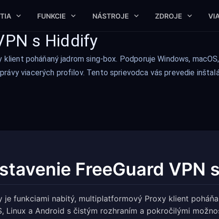
TIA
FUNKCIE
NÁSTROJE
ZDROJE
VI
VPN s Hiddify
xy klient poháňaný jadrom sing-box. Podporuje Windows, macOS, 
rávy viacerých profilov. Tento sprievodca vás prevedie inštalá
stavenie FreeGuard VPN s
y je funkciami nabitý, multiplatformový Proxy klient pohá
 Linux a Android s čistým rozhraním a pokročilými možnos