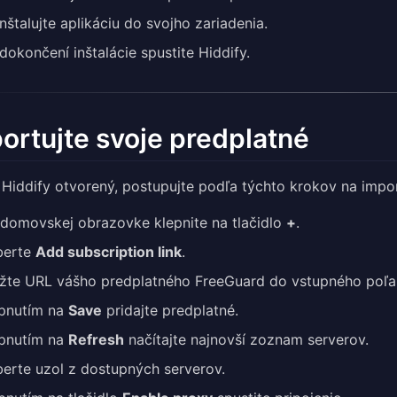
nštalujte aplikáciu do svojho zariadenia.
dokončení inštalácie spustite Hiddify.
ortujte svoje predplatné
 Hiddify otvorený, postupujte podľa týchto krokov na imp
domovskej obrazovke klepnite na tlačidlo
+
.
berte
Add subscription link
.
žte URL vášho predplatného FreeGuard do vstupného poľa
pnutím na
Save
pridajte predplatné.
pnutím na
Refresh
načítajte najnovší zoznam serverov.
erte uzol z dostupných serverov.