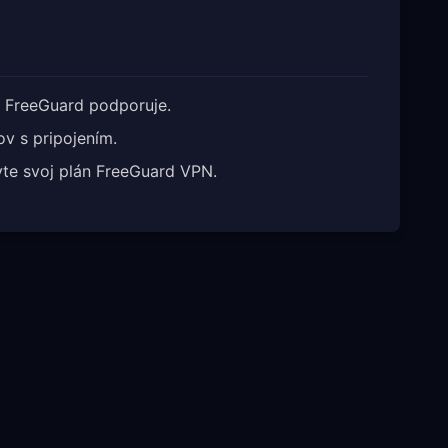
é FreeGuard podporuje.
v s pripojením.
vte svoj plán FreeGuard VPN.