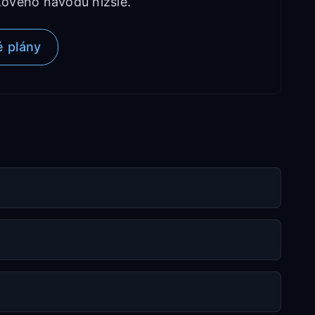
ového návodu nižšie.
é plány