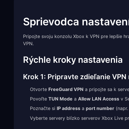
Sprievodca nastaven
Pripojte svoju konzolu Xbox k VPN pre lepšie h
VPN.
Rýchle kroky nastavenia
Krok 1: Pripravte zdieľanie VP
Otvorte
FreeGuard VPN
a pripojte sa k serv
Povoľte
TUN Mode
a
Allow LAN Access
v Se
Poznačte si
IP address
a
port number
(napr
Vyberte servery blízko serverov Xbox Live pr