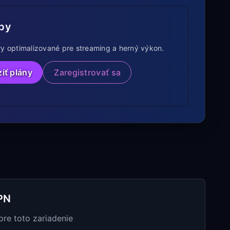
by
y optimalizované pre streaming a herný výkon.
iť plány
Zaregistrovať sa
PN
pre toto zariadenie