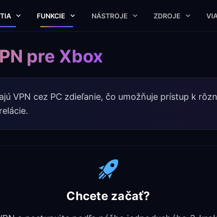
TIA
FUNKCIE
NÁSTROJE
ZDROJE
VI
VPN pre Xbox
vajú VPN cez PC zdieľanie, čo umožňuje prístup k r
elácie.
Chcete začať?