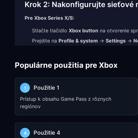
Krok 2: Nakonfigurujte sieťové
Pre Xbox Series X/S:
Stlačte tlačidlo
Xbox button
na otvorenie sp
Prejdite na
Profile & system
→
Settings
→
N
Vyberte
Network settings
→
Advanced sett
Zvoľte
DNS settings
→
Manual
Populárne použitia pre Xbox
Nastavte
Primary DNS
a
Secondary DNS
(vol
Vráťte sa späť a vyberte
Proxy settings
Použitie 1
1
Zvoľte
Manual
a zadajte IP address a port z 
Prístup k obsahu Game Pass z rôznych
Pre Xbox One:
regiónov
Stlačte tlačidlo
Xbox button
na otvorenie sp
Prejdite na
System
→
Settings
→
Network
Použitie 4
4
Vyberte
Network settings
→
Advanced sett