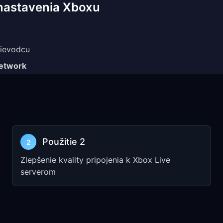
 nastavenia Xboxu
rievodcu
etwork
ings
iteľné)
Použitie 2
2
Kroku 1
Zlepšenie kvality pripojenia k Xbox Live
serverom
rievodcu
ings