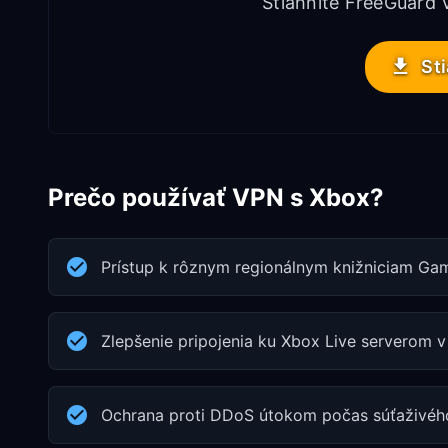
Stiahnite FreeGuard
St
Prečo používať VPN s Xbox?
Prístup k rôznym regionálnym knižniciam Ga
Zlepšenie pripojenia ku Xbox Live serverom 
Ochrana proti DDoS útokom počas súťaživéh