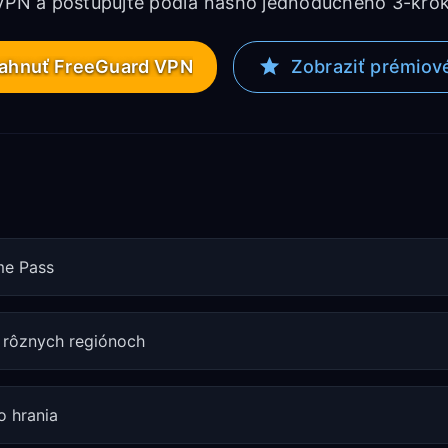
 VPN a postupujte podľa nášho jednoduchého 3-krok
iahnuť FreeGuard VPN
Zobraziť prémiov
me Pass
v rôznych regiónoch
o hrania