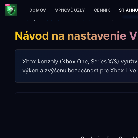
DOMOV
VPNOVÉ UZLY
CENNÍK
STIAHNU
Domov
/
Zdieľanie VPN na zariadení
/
Xbox
Návod na nastavenie 
Xbox konzoly (Xbox One, Series X/S) využí
výkon a zvýšenú bezpečnosť pre Xbox Live r