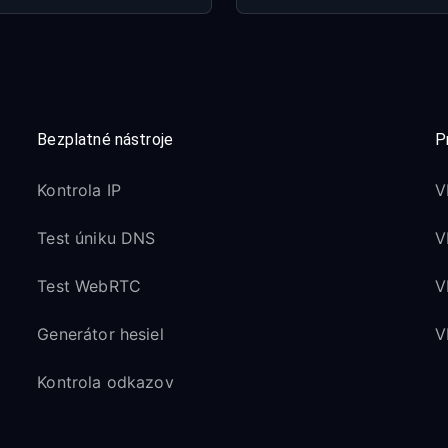
 ako “Moderate” alebo “Strict”
émov s týmito typmi NAT
erov optimalizovaných pre hranie
Bezplatné nástroje
P
Kontrola IP
V
lne
Test úniku DNS
V
ýkonu VPN servera
Test WebRTC
V
ráčmi skrytá kvôli súkromiu
Generátor hesiel
V
Kontrola odkazov
ťažného hrania
som o swatting