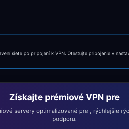
oxu
k connection
í siete po pripojení k VPN. Otestujte pripojenie v nastav
by ste overili, že VPN funguje
Xboxe
Získajte prémiové VPN pre
vé servery optimalizované pre , rýchlejšie rých
äčšinu amerických herných serverov
podporu.
e európske služby Xbox Live