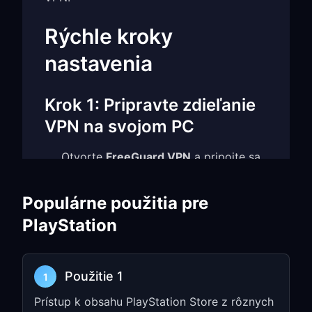
Rýchle kroky
nastavenia
Krok 1: Pripravte zdieľanie
VPN na svojom PC
Otvorte
FreeGuard VPN
a pripojte sa
k serveru optimalizovanému pre hranie
V
Settings
povoľte
TUN Mode
a
Populárne použitia pre
Allow LAN Access
PlayStation
Poznačte si
IP address
a
port number
(napr.
)
192.168.1.5:7890
Použitie 1
1
Vyberte si servery blízko herných
serverov pre minimálnu latenciu
Prístup k obsahu PlayStation Store z rôznych