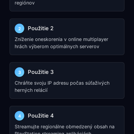
regiónov
Krok 2: Nakonfigurujte
nastavenia PlayStation
Network
Použitie 2
2
Zníženie oneskorenia v online multiplayer
Pre PlayStation 5 (PS5):
hrách výberom optimálnych serverov
Prejdite do
Settings
→
System
→
Network
Vyberte
Set Up Internet Connection
Použitie 3
3
Zvoľte svoju Wi-Fi sieť →
Advanced
Chráňte svoju IP adresu počas súťaživých
Settings
herných relácií
Nastavte
Proxy Server
na
Use
Zadajte IP address a port z kroku 1
Použitie 4
4
Pre PlayStation 4 (PS4):
Streamujte regionálne obmedzený obsah na
Prejdite do
Settings
→
Network
→
PlayStation streaming aplikáciách