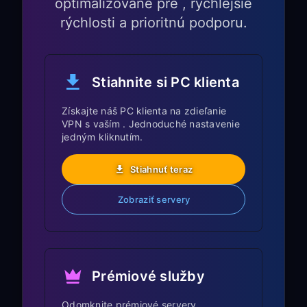
optimalizované pre , rýchlejšie
rýchlosti a prioritnú podporu.
Optimalizácia hrania
na PlayStation
Stiahnite si PC klienta
Výber servera pre hranie:
Získajte náš PC klienta na zdieľanie
VPN s vaším . Jednoduché nastavenie
US East Coast
: Najlepšie pre US
jedným kliknutím.
PlayStation Network a väčšinu US
herných serverov
Stiahnuť teraz
Europe (London/Frankfurt)
:
Zobraziť servery
Optimálne pre európske hranie
Asia (Tokyo/Singapore)
: Ideálne pre
ázijské herné servery a regióny
PlayStation Store
Prémiové služby
Zníženie latencie pri hraní:
Odomknite prémiové servery