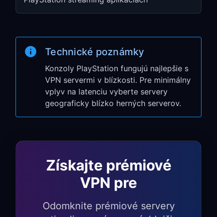
Set Up Internet Connection
Vyberte
Use Wi-Fi
→
Custom
Zvoľte svoju sieť, ostatné možnosti
Technické poznámky
nastavte na
Automatic
Nastavte
Konzoly PlayStation fungujú najlepšie s
Proxy Server
na
Use
VPN servermi v blízkosti. Pre minimálny
Zadajte IP address a port z kroku 1
vplyv na latenciu vyberte servery
geograficky blízko herných serverov.
Krok 3: Otestujte svoje
herné pripojenie
Spustite
Test Internet Connection
v
nastaveniach PlayStation Network
Získajte prémiové
Skontrolujte rýchlosť pripojenia a typ
VPN pre
NAT
Spustite hru alebo PlayStation Store,
Odomknite prémiové servery
aby ste overili, že VPN funguje