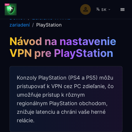
SK
Domov
/
Zdieľanie VPN na
zariadení
/
PlayStation
Návod na nastavenie
VPN pre PlayStation
Konzoly PlayStation (PS4 a PS5) môžu
pristupovať k VPN cez PC zdieľanie, čo
umožňuje prístup k rôznym
regionálnym PlayStation obchodom,
znižuje latenciu a chráni vaše herné
relácie.