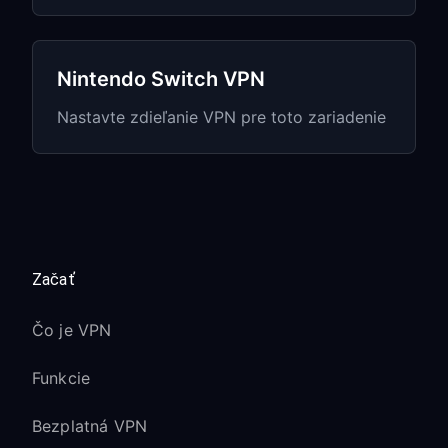
sa región účtu zhodoval s polohou
VPN
Digitálne nákupy sú viazané na región
Nintendo Switch VPN
účtu, nie na polohu VPN
Nastavte zdieľanie VPN pre toto zariadenie
Riešenie problémov
špecifických pre
hranie
Začať
Vysoký ping/lag v online hrách:
Prepnite na server VPN bližšie k
Čo je VPN
herným serverom
Funkcie
Namiesto Wi-Fi používajte pre PC
káblové pripojenie
Bezplatná VPN
Skontrolujte, či iné zariadenia vo vašej