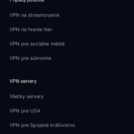
Pre súťažné hranie zvážte použitie
serverov VPN optimalizovaných pre
VPN na streamovanie
hranie
VPN na hranie hier
Výhody ochrany pred DDoS:
VPN pre sociálne médiá
Vaša skutočná IP adresa je skrytá pred
ostatnými hráčmi
VPN pre súkromie
Znižuje riziko cielených DDoS útokov
počas súťažného hrania
Chráni pred obťažovaním na základe
VPN servery
IP a pokusmi o swatting
Všetky servery
Funkcie špecifické
VPN pre USA
pre PlayStation
VPN pre Spojené kráľovstvo
Kompatibilita s Remote