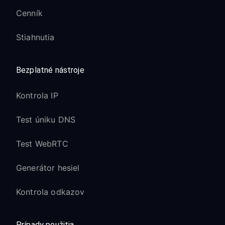
sieti nepoužívajú šírku pásma
Cenník
Problémy s pripojením PlayStation
Stiahnutia
Network:
Skúste iné umiestnenia serverov VPN
Bezplatné nástroje
Po zmene serverov VPN reštartujte
konzolu PlayStation
Kontrola IP
Niektoré služby PlayStation môžu
Test úniku DNS
dočasne blokovať určité IP adresy
VPN
Test WebRTC
Problémy s typom NAT:
Generátor hesiel
Pri používaní VPN sa môže NAT Type
zobraziť ako Type 3 - to je normálne
Kontrola odkazov
Väčšina hier bude aj tak fungovať bez
problémov s NAT Type 3
Prípady použitia