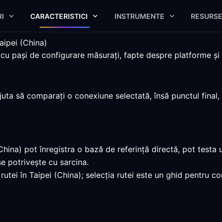
I
CARACTERISTICI
INSTRUMENTE
RESURS
aipei (China)
u pași de configurare măsurați, fapte despre platforme și li
ta să comparați o conexiune selectată, însă punctul final, c
ina) pot înregistra o bază de referință directă, pot testa u
 potrivește cu sarcina.
rutei în Taipei (China); selecția rutei este un ghid pentru 