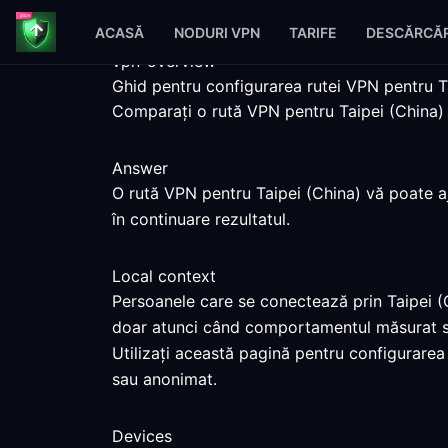
ACASĂ
NODURI VPN
TARIFE
DESCĂRCĂR
vpn-overview
Ghid pentru configurarea rutei VPN pentru T
Comparați o rută VPN pentru Taipei (China) c
Answer
O rută VPN pentru Taipei (China) vă poate aju
în continuare rezultatul.
Local context
Persoanele care se conectează prin Taipei (Ch
doar atunci când comportamentul măsurat se
Utilizați această pagină pentru configurarea 
sau anonimat.
Devices