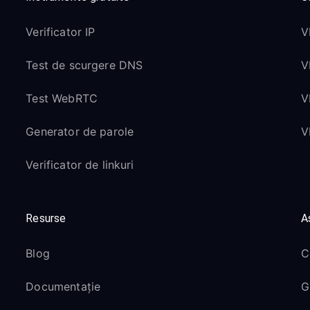
Verificator IP
V
Test de scurgere DNS
V
Test WebRTC
V
Generator de parole
V
Verificator de linkuri
Resurse
A
Blog
C
Documentație
G