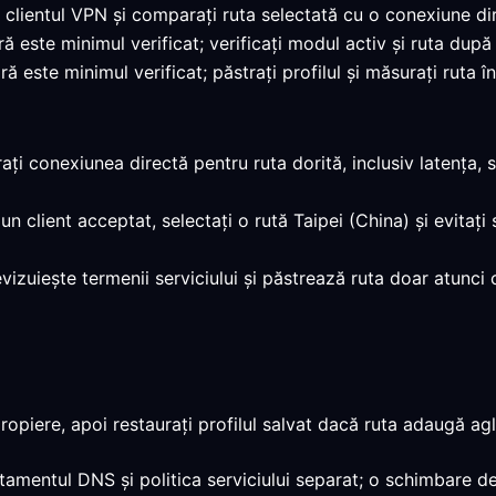
i clientul VPN și comparați ruta selectată cu o conexiune di
ră este minimul verificat; verificați modul activ și ruta după
ă este minimul verificat; păstrați profilul și măsurați ruta î
ați conexiunea directă pentru ruta dorită, inclusiv latența, 
ți un client acceptat, selectați o rută Taipei (China) și evita
evizuiește termenii serviciului și păstrează ruta doar atunci
opiere, apoi restaurați profilul salvat dacă ruta adaugă agl
rtamentul DNS și politica serviciului separat; o schimbare de