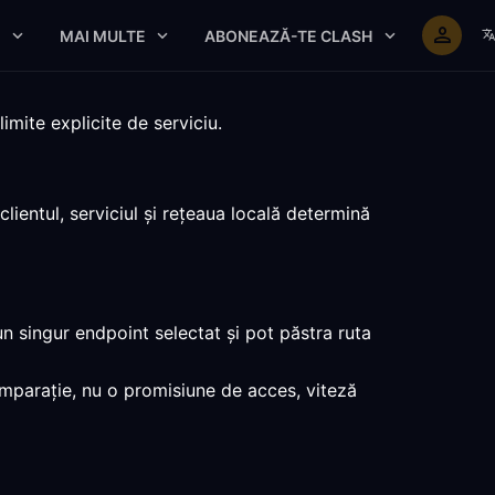
E
MAI MULTE
ABONEAZĂ-TE CLASH
mite explicite de serviciu.
lientul, serviciul și rețeaua locală determină
n singur endpoint selectat și pot păstra ruta
comparație, nu o promisiune de acces, viteză