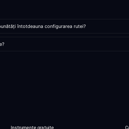
unătăți întotdeauna configurarea rutei?
e?
Instrumente gratuite
Ca