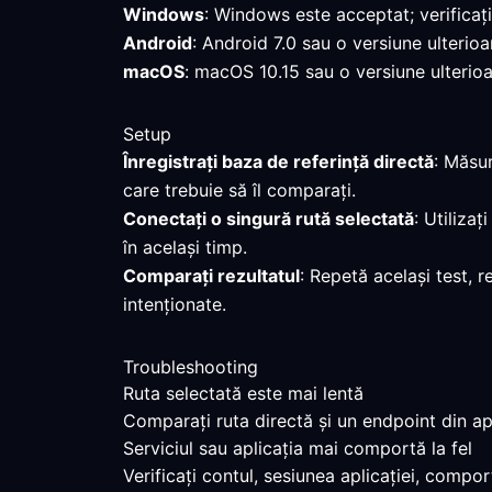
Windows
: Windows este acceptat; verificaț
Android
: Android 7.0 sau o versiune ulterioa
macOS
: macOS 10.15 sau o versiune ulterioar
Setup
Înregistrați baza de referință directă
: Măsur
care trebuie să îl comparați.
Conectați o singură rută selectată
: Utiliza
în același timp.
Comparați rezultatul
: Repetă același test, r
intenționate.
Troubleshooting
Ruta selectată este mai lentă
Comparați ruta directă și un endpoint din apr
Serviciul sau aplicația mai comportă la fel
Verificați contul, sesiunea aplicației, compo