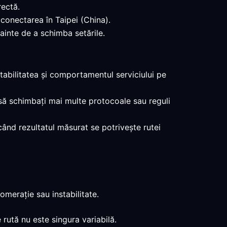
rectă.
 conectarea în Taipei (China).
nainte de a schimba setările.
stabilitatea și comportamentul serviciului pe
ți să schimbați mai multe protocoale sau reguli
 când rezultatul măsurat se potrivește rutei
omerație sau instabilitate.
 rută nu este singura variabilă.