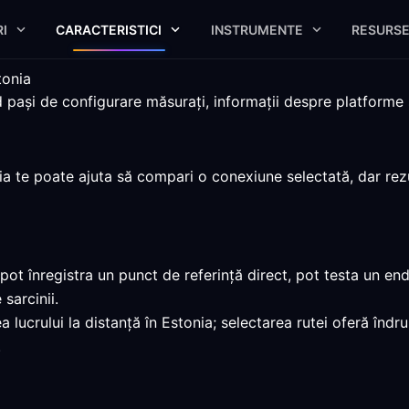
I
CARACTERISTICI
INSTRUMENTE
RESURS
tonia
și de configurare măsurați, informații despre platforme și l
nia te poate ajuta să compari o conexiune selectată, dar rez
ot înregistra un punct de referință direct, pot testa un end
sarcinii.
 lucrului la distanță în Estonia; selectarea rutei oferă înd
.