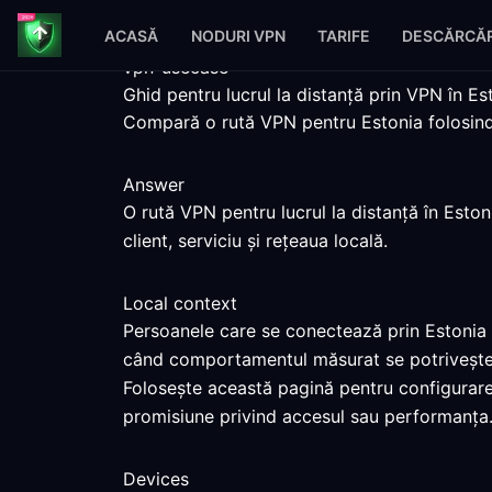
ACASĂ
NODURI VPN
TARIFE
DESCĂRCĂR
vpn-usecase
Ghid pentru lucrul la distanță prin VPN în Es
Compară o rută VPN pentru Estonia folosind pa
Answer
O rută VPN pentru lucrul la distanță în Esto
client, serviciu și rețeaua locală.
Local context
Persoanele care se conectează prin Estonia p
când comportamentul măsurat se potrivește 
Folosește această pagină pentru configurarea
promisiune privind accesul sau performanța
Devices