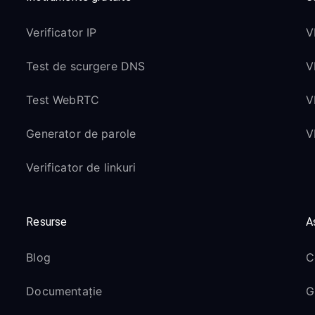
Verificator IP
V
Test de scurgere DNS
V
Test WebRTC
V
Generator de parole
V
Verificator de linkuri
Resurse
A
Blog
C
Documentație
G