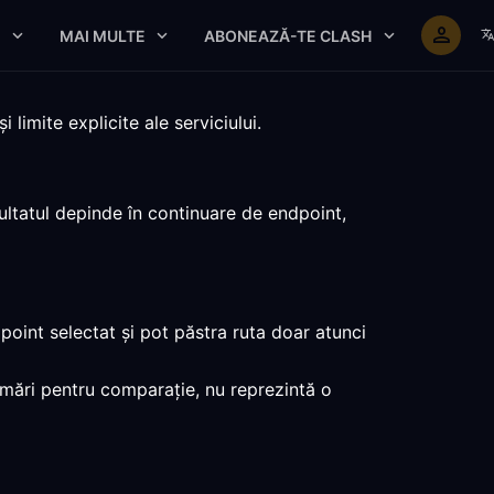
E
MAI MULTE
ABONEAZĂ-TE CLASH
imite explicite ale serviciului.
ultatul depinde în continuare de endpoint,
point selectat și pot păstra ruta doar atunci
rumări pentru comparație, nu reprezintă o