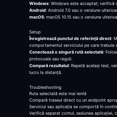
Windows
: Windows este acceptat; verifică 
Android
: Android 7.0 sau o versiune ulterioa
macOS
: macOS 10.15 sau o versiune ulterioar
Setup
Înregistrează punctul de referință direct
: M
comportamentul serviciului pe care trebuie s
Conectează o singură rută selectată
: Folos
protocoale sau reguli.
Compară rezultatul
: Repetă același test, ve
lucru la distanță.
Troubleshooting
Ruta selectată este mai lentă
Compară traseul direct cu un endpoint apropi
Serviciul sau aplicația se comportă în contin
Verifică separat contul, sesiunea aplicației,