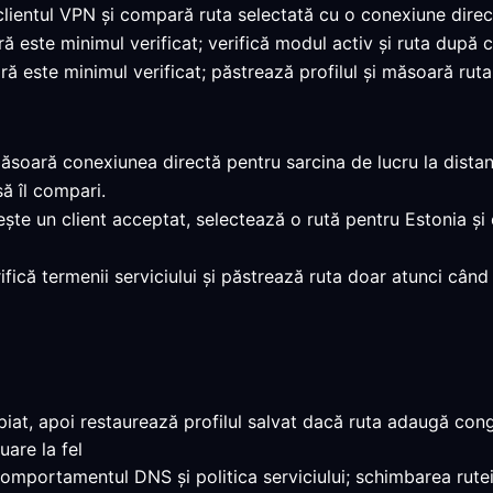
clientul VPN și compară ruta selectată cu o conexiune direc
ră este minimul verificat; verifică modul activ și ruta după 
ă este minimul verificat; păstrează profilul și măsoară ruta 
ăsoară conexiunea directă pentru sarcina de lucru la distanță
ă îl compari.
ește un client acceptat, selectează o rută pentru Estonia și
rifică termenii serviciului și păstrează ruta doar atunci când
at, apoi restaurează profilul salvat dacă ruta adaugă conge
uare la fel
 comportamentul DNS și politica serviciului; schimbarea rutei