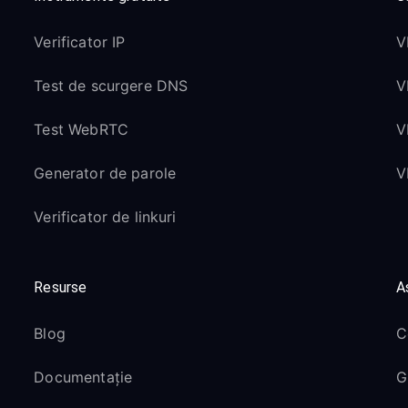
Verificator IP
V
Test de scurgere DNS
V
Test WebRTC
V
Generator de parole
V
Verificator de linkuri
Resurse
A
Blog
C
Documentație
G