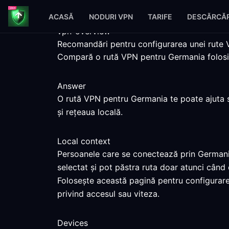
ACASĂ
NODURI VPN
TARIFE
DESCĂRCĂR
vpn-overview
Recomandări pentru configurarea unei rute
Compară o rută VPN pentru Germania folosind 
Answer
O rută VPN pentru Germania te poate ajuta să
și rețeaua locală.
Local context
Persoanele care se conectează prin Germania 
selectat și pot păstra ruta doar atunci când
Folosește această pagină pentru configurare
privind accesul sau viteza.
Devices