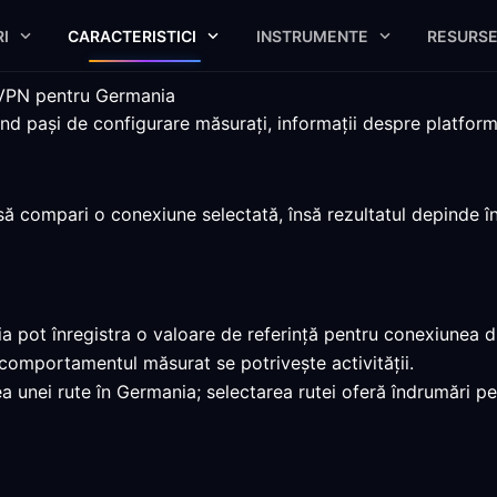
I
CARACTERISTICI
INSTRUMENTE
RESURS
 VPN pentru Germania
pași de configurare măsurați, informații despre platforme și
 compari o conexiune selectată, însă rezultatul depinde în c
pot înregistra o valoare de referință pentru conexiunea dir
 comportamentul măsurat se potrivește activității.
a unei rute în Germania; selectarea rutei oferă îndrumări p