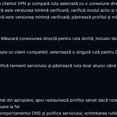
ă clientul VPN și compară ruta selectată cu o conexiune dir
ară este versiunea minimă verificată; verifică modul activ ș
ră este versiunea minimă verificată; păstrează profilul și mă
: Măsoară conexiunea directă pentru ruta dorită, inclusiv la
ește un client compatibil, selectează o singură rută pentru 
rifică termenii serviciului și păstrează ruta doar atunci cân
al din apropiere, apoi restaurează profilul salvat dacă ruta
uare la fel
 comportamentul DNS și politica serviciului; schimbarea rutei