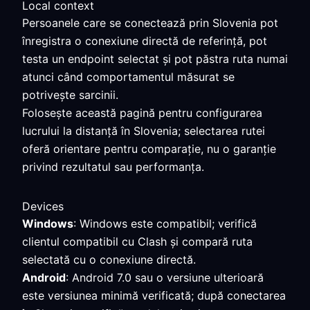
Local context
Persoanele care se conectează prin Slovenia pot
înregistra o conexiune directă de referință, pot
testa un endpoint selectat și pot păstra ruta numai
atunci când comportamentul măsurat se
potrivește sarcinii.
Folosește această pagină pentru configurarea
lucrului la distanță în Slovenia; selectarea rutei
oferă orientare pentru comparație, nu o garanție
privind rezultatul sau performanța.
Devices
Windows
: Windows este compatibil; verifică
clientul compatibil cu Clash și compară ruta
selectată cu o conexiune directă.
Android
: Android 7.0 sau o versiune ulterioară
este versiunea minimă verificată; după conectarea