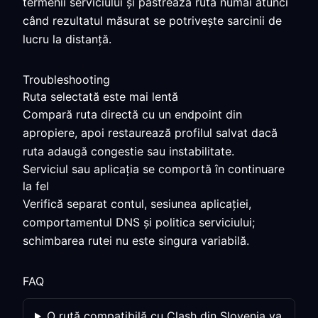
termenii serviciului și păstrează ruta numai atunci
când rezultatul măsurat se potrivește sarcinii de
lucru la distanță.
Troubleshooting
Ruta selectată este mai lentă
Compară ruta directă cu un endpoint din
apropiere, apoi restaurează profilul salvat dacă
ruta adaugă congestie sau instabilitate.
Serviciul sau aplicația se comportă în continuare
la fel
Verifică separat contul, sesiunea aplicației,
comportamentul DNS și politica serviciului;
schimbarea rutei nu este singura variabilă.
FAQ
O rută compatibilă cu Clash din Slovenia va