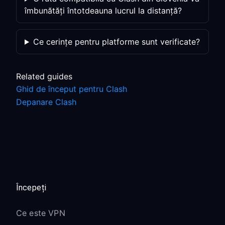
îmbunătăți întotdeauna lucrul la distanță?
Ce cerințe pentru platforme sunt verificate?
Related guides
Ghid de început pentru Clash
Depanare Clash
Începeți
Ce este VPN