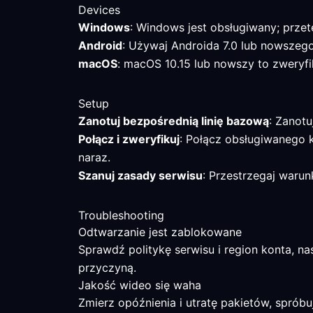
Devices
Windows
: Windows jest obsługiwany; przet
Android
: Używaj Androida 7.0 lub nowszego 
macOS
: macOS 10.15 lub nowszy to zwery
Setup
Zanotuj bezpośrednią linię bazową
: Zanot
Połącz i zweryfikuj
: Połącz obsługiwanego k
naraz.
Szanuj zasady serwisu
: Przestrzegaj warun
Troubleshooting
Odtwarzanie jest zablokowane
Sprawdź politykę serwisu i region konta, na
przyczyną.
Jakość wideo się waha
Zmierz opóźnienia i utratę pakietów, sprób