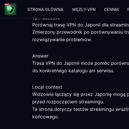
STRONA GŁÓWNA
WĘZŁY VPN
CENNIK
vpn-usecase
Porównaj trasę VPN do Japonii dla streami
Zmierzony przewodnik po porównywaniu tras
rozwiązywanie problemów.
Answer
Trasa VPN do Japonii może pomóc porównać
do konkretnego katalogu ani serwisu.
Local context
Widzowie łączący się przez Japonię mogą p
przed rozpoczęciem streamingu.
Ta strona dotyczy testów streamingu wrażliw
końcowego.