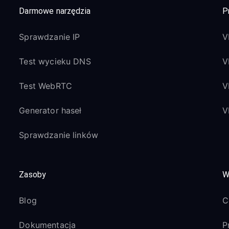
Darmowe narzędzia
P
Sprawdzanie IP
V
Test wycieku DNS
V
Test WebRTC
V
Generator haseł
V
Sprawdzanie linków
Zasoby
W
Blog
C
Dokumentacja
P