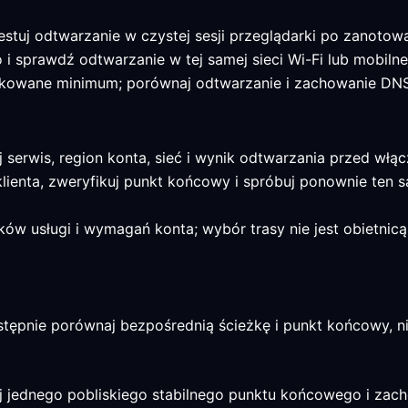
estuj odtwarzanie w czystej sesji przeglądarki po zanotowa
i sprawdź odtwarzanie w tej samej sieci Wi-Fi lub mobilnej
fikowane minimum; porównaj odtwarzanie i zachowanie DN
uj serwis, region konta, sieć i wynik odtwarzania przed w
lienta, zweryfikuj punkt końcowy i spróbuj ponownie ten s
ków usługi i wymagań konta; wybór trasy nie jest obietnic
stępnie porównaj bezpośrednią ścieżkę i punkt końcowy, nie
uj jednego pobliskiego stabilnego punktu końcowego i zac