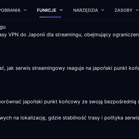
POBRANIA
FUNKCJE
NARZĘDZIA
ZASOBY
ngu
y VPN do Japonii dla streamingu, obejmujący ograniczeni
, jak serwis streamingowy reaguje na japoński punkt koń
orównać japoński punkt końcowy ze swoją bezpośrednią ś
ych na lokalizację, gdzie stabilność trasy i polityka serwi