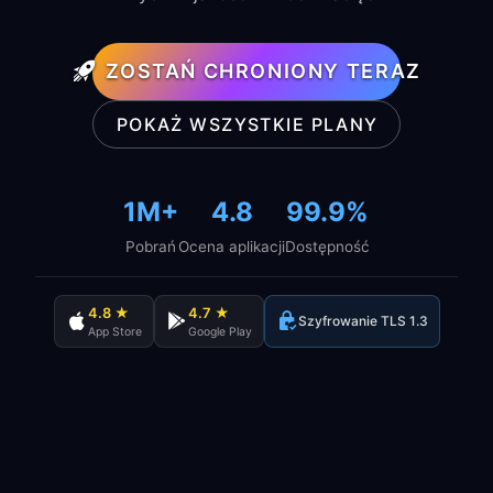
ZOSTAŃ CHRONIONY TERAZ
POKAŻ WSZYSTKIE PLANY
1M+
4.8
99.9%
Pobrań
Ocena aplikacji
Dostępność
4.8 ★
4.7 ★
Szyfrowanie TLS 1.3
App Store
Google Play