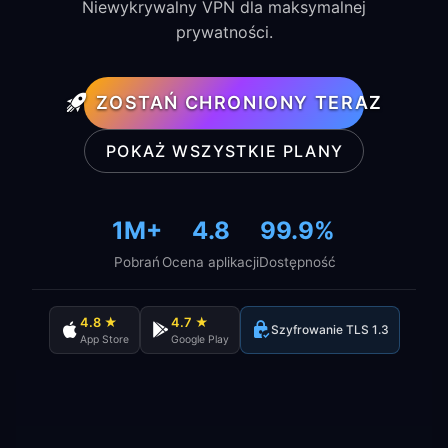
Niewykrywalny VPN dla maksymalnej
prywatności.
ZOSTAŃ CHRONIONY TERAZ
POKAŻ WSZYSTKIE PLANY
1M+
4.8
99.9%
Pobrań
Ocena aplikacji
Dostępność
4.8 ★
4.7 ★
Szyfrowanie TLS 1.3
App Store
Google Play