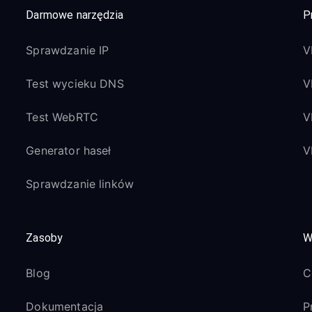
Darmowe narzędzia
P
Sprawdzanie IP
V
Test wycieku DNS
V
Test WebRTC
V
Generator haseł
V
Sprawdzanie linków
Zasoby
W
Blog
C
Dokumentacja
P