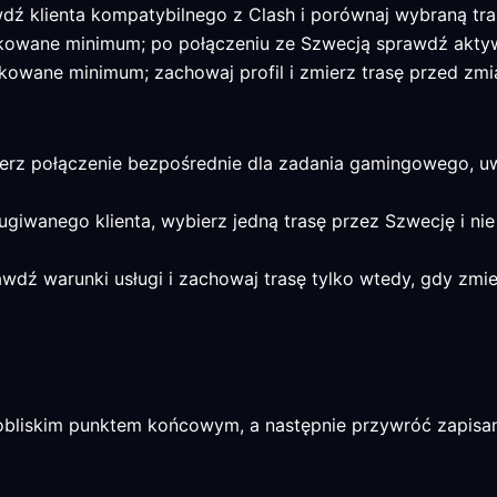
wdź klienta kompatybilnego z Clash i porównaj wybraną tr
ikowane minimum; po połączeniu ze Szwecją sprawdź aktywn
kowane minimum; zachowaj profil i zmierz trasę przed zmi
ierz połączenie bezpośrednie dla zadania gamingowego, uwz
ługiwanego klienta, wybierz jedną trasę przez Szwecję i nie
rawdź warunki usługi i zachowaj trasę tylko wtedy, gdy z
liskim punktem końcowym, a następnie przywróć zapisany p