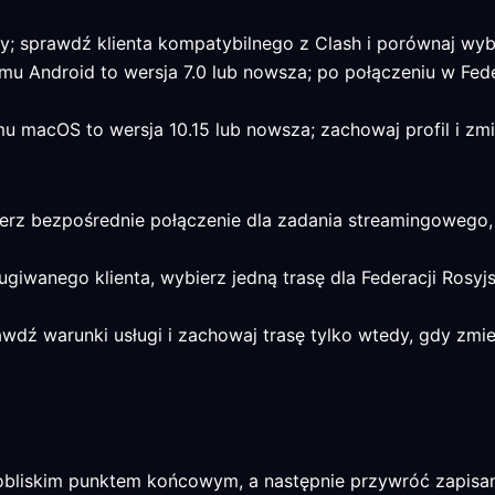
y; sprawdź klienta kompatybilnego z Clash i porównaj wy
u Android to wersja 7.0 lub nowsza; po połączeniu w Feder
 macOS to wersja 10.15 lub nowsza; zachowaj profil i zmi
ierz bezpośrednie połączenie dla zadania streamingowego, 
ługiwanego klienta, wybierz jedną trasę dla Federacji Rosyjs
rawdź warunki usługi i zachowaj trasę tylko wtedy, gdy z
liskim punktem końcowym, a następnie przywróć zapisany p