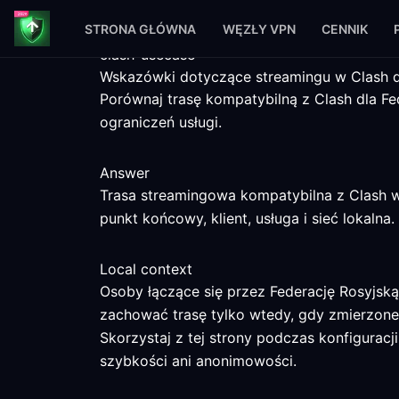
STRONA GŁÓWNA
WĘZŁY VPN
CENNIK
clash-usecase
Wskazówki dotyczące streamingu w Clash dl
Porównaj trasę kompatybilną z Clash dla Fed
ograniczeń usługi.
Answer
Trasa streamingowa kompatybilna z Clash w
punkt końcowy, klient, usługa i sieć lokalna.
Local context
Osoby łączące się przez Federację Rosyjsk
zachować trasę tylko wtedy, gdy zmierzone
Skorzystaj z tej strony podczas konfiguracji
szybkości ani anonimowości.