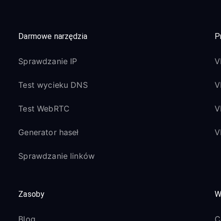
Darmowe narzędzia
P
Sprawdzanie IP
V
Test wycieku DNS
V
Test WebRTC
V
Generator haseł
V
Sprawdzanie linków
Zasoby
W
Blog
C