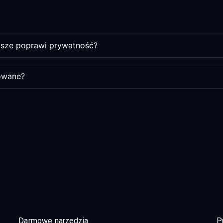
awsze poprawi prywatność?
owane?
Darmowe narzędzia
P