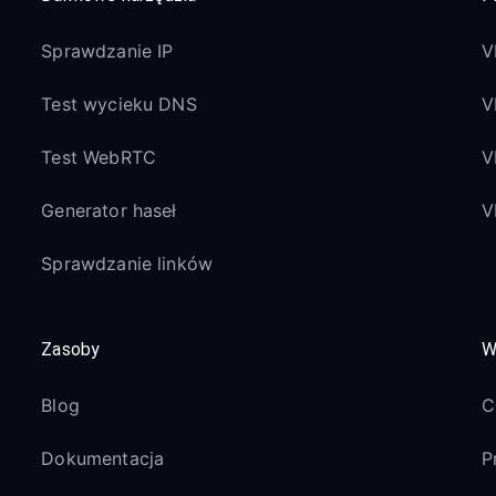
Sprawdzanie IP
V
Test wycieku DNS
V
Test WebRTC
V
Generator haseł
V
Sprawdzanie linków
Zasoby
W
Blog
C
Dokumentacja
P