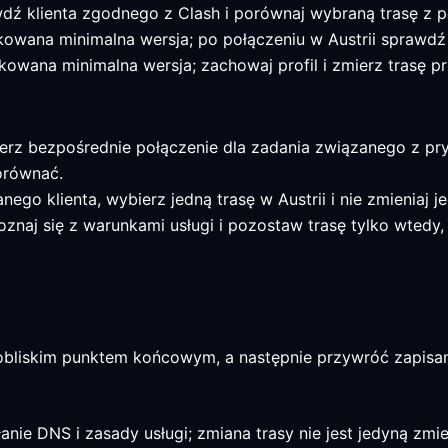
wdź klienta zgodnego z Clash i porównaj wybraną trasę z
kowana minimalna wersja; po połączeniu w Austrii sprawdź 
kowana minimalna wersja; zachowaj profil i zmierz trasę p
ierz bezpośrednie połączenie dla zadania związanego z pr
porównać.
nego klienta, wybierz jedną trasę w Austrii i nie zmieniaj 
poznaj się z warunkami usługi i pozostaw trasę tylko wted
liskim punktem końcowym, a następnie przywróć zapisany p
anie DNS i zasady usługi; zmiana trasy nie jest jedyną zmi