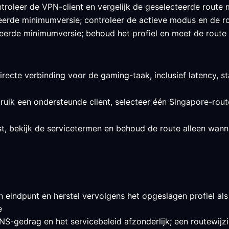
roleer de VPN-client en vergelijk de geselecteerde route m
fieerde minimumversie; controleer de actieve modus en de r
ieerde minimumversie; behoud het profiel en meet de route vo
irecte verbinding voor de gaming-taak, inclusief latency, sta
ruik een ondersteunde client, selecteer één Singapore-route
st, bekijk de servicetermen en behoud de route alleen wann
n eindpunt en herstel vervolgens het opgeslagen profiel als 
e
S-gedrag en het servicebeleid afzonderlijk; een routewijzig