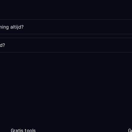
ing altijd?
rd?
Gratis tools
G