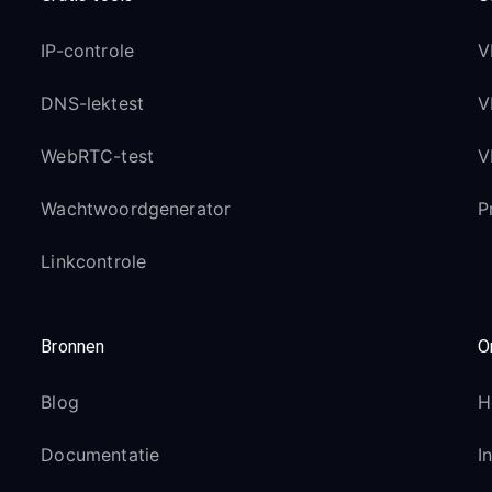
IP-controle
V
DNS-lektest
V
WebRTC-test
V
Wachtwoordgenerator
P
Linkcontrole
Bronnen
O
Blog
H
Documentatie
I