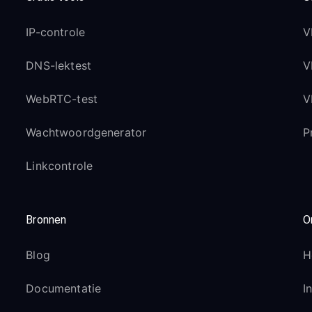
IP-controle
V
DNS-lektest
V
WebRTC-test
V
Wachtwoordgenerator
P
Linkcontrole
Bronnen
O
Blog
H
Documentatie
I