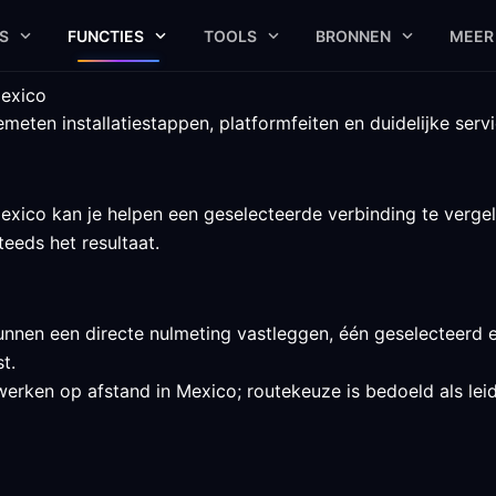
S
FUNCTIES
TOOLS
BRONNEN
MEER
Mexico
eten installatiestappen, platformfeiten en duidelijke serv
ico kan je helpen een geselecteerde verbinding te vergelij
eeds het resultaat.
nnen een directe nulmeting vastleggen, één geselecteerd e
t.
werken op afstand in Mexico; routekeuze is bedoeld als leid