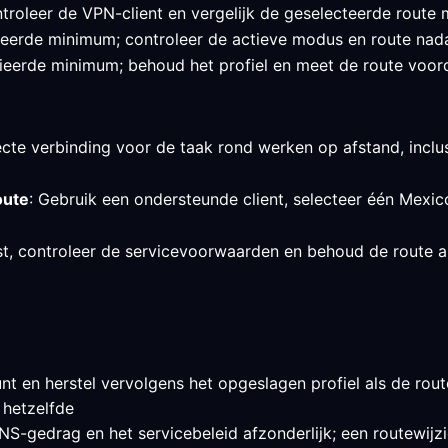
roleer de VPN-client en vergelijk de geselecteerde route m
ifieerde minimum; controleer de actieve modus en route nad
ieerde minimum; behoud het profiel en meet de route voordat
ecte verbinding voor de taak rond werken op afstand, inclusi
oute
: Gebruik een ondersteunde client, selecteer één Mexic
est, controleer de servicevoorwaarden en behoud de route a
nt en herstel vervolgens het opgeslagen profiel als de route
 hetzelfde
S-gedrag en het servicebeleid afzonderlijk; een routewijzig