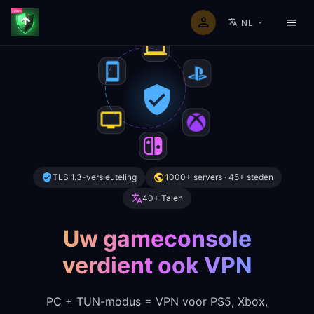
NL
TLS 1.3-versleuteling
1000+ servers · 45+ steden
40+ Talen
Uw gameconsole
verdient ook VPN
PC + TUN-modus = VPN voor PS5, Xbox,