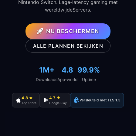
Nintendo Switch. Lage-latency gaming met
wereldwijdeServers.
NU BESCHERMEN
ALLE PLANNEN BEKIJKEN
1M+
4.8
99.9%
Downloads
App-world
Uptime
4.8 ★
4.7 ★
Versleuteld met TLS 1.3
App Store
Google Play