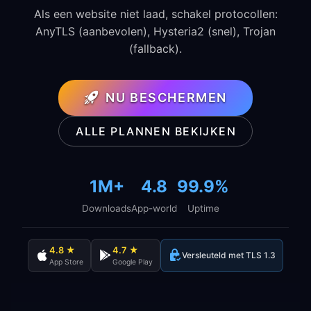
Als een website niet laad, schakel protocollen:
AnyTLS (aanbevolen), Hysteria2 (snel), Trojan
(fallback).
NU BESCHERMEN
ALLE PLANNEN BEKIJKEN
1M+
4.8
99.9%
Downloads
App-world
Uptime
4.8 ★
4.7 ★
Versleuteld met TLS 1.3
App Store
Google Play