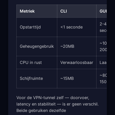
Metriek
CLI
GUI
2-4
Opstarttijd
<1 seconde
second
~100-
Geheugengebruik
~20MB
200MB
CPU in rust
Verwaarloosbaar
Laag
~80-
Schijfruimte
~15MB
150MB
Voor de VPN-tunnel zelf — doorvoer,
latency en stabiliteit — is er geen verschil.
Beide gebruiken dezelfde