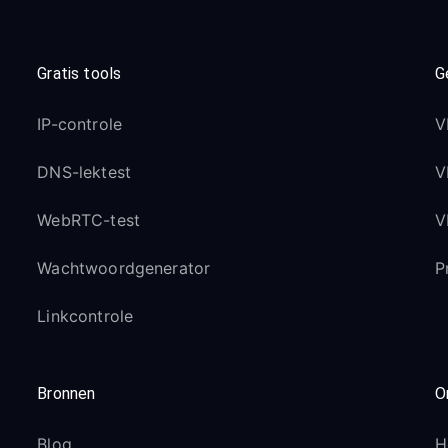
Gratis tools
G
IP-controle
V
DNS-lektest
V
WebRTC-test
V
Wachtwoordgenerator
P
Linkcontrole
Bronnen
O
Blog
H