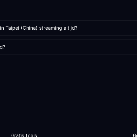
n Taipei (China) streaming altijd?
rd?
Gratis tools
G