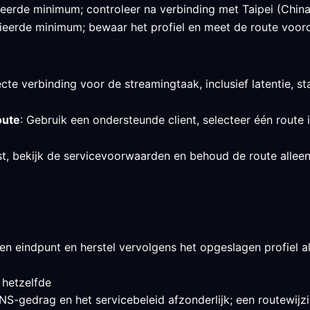
ifieerde minimum; controleer na verbinding met Taipei (Chin
ieerde minimum; bewaar het profiel en meet de route voordat
cte verbinding voor de streamingtaak, inclusief latentie, sta
oute
: Gebruik een ondersteunde client, selecteer één route 
st, bekijk de servicevoorwaarden en behoud de route allee
en eindpunt en herstel vervolgens het opgeslagen profiel als
 hetzelfde
S-gedrag en het servicebeleid afzonderlijk; een routewijzig