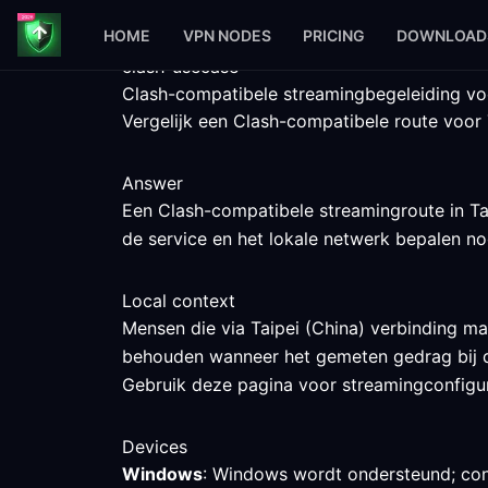
HOME
VPN NODES
PRICING
DOWNLOAD
clash-usecase
Clash-compatibele streamingbegeleiding voo
Vergelijk een Clash-compatibele route voor 
Answer
Een Clash-compatibele streamingroute in Tai
de service en het lokale netwerk bepalen nog
Local context
Mensen die via Taipei (China) verbinding ma
behouden wanneer het gemeten gedrag bij d
Gebruik deze pagina voor streamingconfigurat
Devices
Windows
: Windows wordt ondersteund; cont