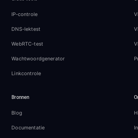
IP-controle
V
DNS-lektest
V
WebRTC-test
V
Wachtwoordgenerator
P
Linkcontrole
Bronnen
O
Blog
H
Documentatie
I