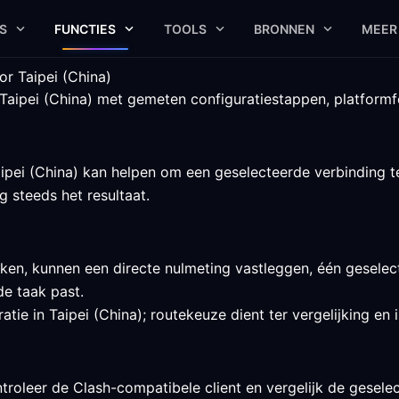
S
FUNCTIES
TOOLS
BRONNEN
MEER
r Taipei (China)
Taipei (China) met gemeten configuratiestappen, platformfe
pei (China) kan helpen om een geselecteerde verbinding te 
 steeds het resultaat.
ken, kunnen een directe nulmeting vastleggen, één geselect
e taak past.
ie in Taipei (China); routekeuze dient ter vergelijking en 
roleer de Clash-compatibele client en vergelijk de geselec