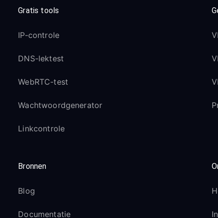
Gratis tools
G
IP-controle
V
DNS-lektest
V
WebRTC-test
V
Wachtwoordgenerator
P
Linkcontrole
Bronnen
O
Blog
H
Documentatie
I