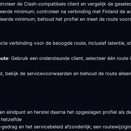
roleer de Clash-compatibele client en vergelijk de geselec
ifieerde minimum; controleer na verbinding met Finland de a
ieerde minimum; behoud het profiel en meet de route voordat
cte verbinding voor de beoogde route, inclusief latentie, sta
oute
: Gebruik een ondersteunde client, selecteer één route 
st, bekijk de servicevoorwaarden en behoud de route allee
en eindpunt en herstel daarna het opgeslagen profiel als de 
 hetzelfde
edrag en het servicebeleid afzonderlijk; een routewijziging