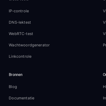
IP-controle
V
DNS-lektest
V
WebRTC-test
V
Wachtwoordgenerator
P
Linkcontrole
Bronnen
O
Blog
H
Documentatie
I