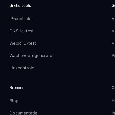
Gratis tools
G
IP-controle
V
DNS-lektest
V
WebRTC-test
V
Wachtwoordgenerator
P
Linkcontrole
Bronnen
O
Blog
H
Documentatie
I