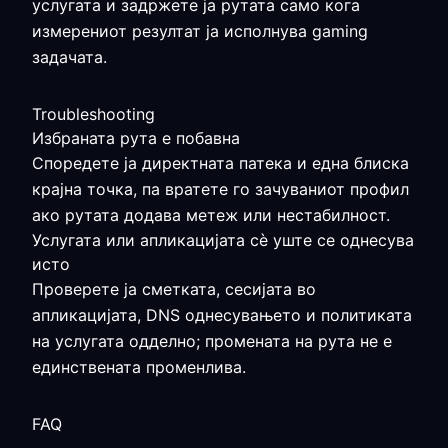
услугата и задржете ја рутата само кога
измерениот резултат ја исполнува gaming
задачата.
Troubleshooting
Избраната рута е побавна
Споредете ја директната патека и една блиска
крајна точка, па вратете го зачуваниот профил
ако рутата додава метеж или нестабилност.
Услугата или апликацијата сè уште се однесува
исто
Проверете ја сметката, сесијата во
апликацијата, DNS однесувањето и политиката
на услугата одделно; промената на рута не е
единствената променлива.
FAQ