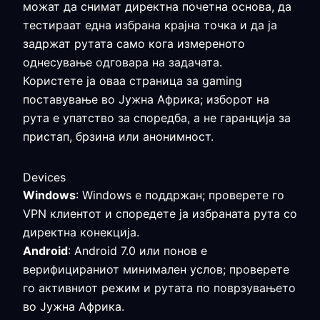
можат да снимат директна почетна основа, да
тестираат една избрана крајна точка и да ја
задржат рутата само кога измереното
однесување одговара на задачата.
Користете ја оваа страница за gaming
поставување во Јужна Африка; изборот на
рута е упатство за споредба, а не гаранција за
пристап, брзина или анонимност.
Devices
Windows
: Windows е поддржан; проверете го
VPN клиентот и споредете ја избраната рута со
директна конекција.
Android
: Android 7.0 или понов е
верифицираниот минимален услов; проверете
го активниот режим и рутата по поврзувањето
во Јужна Африка.