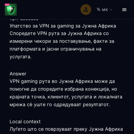
MK
vpn-usecase
Упатство за VPN за gaming за Јужна Африка
Споредете VPN рута за Јужна Африка со
измерени чекори за поставување, факти за
платформата и јасни ограничувања на
услугата.
Answer
VPN gaming рута во Јужна Африка може да
помогне да споредите избрана конекција, но
крајната точка, клиентот, услугата и локалната
мрежа сè уште го одредуваат резултатот.
Local context
Луѓето што се поврзуваат преку Јужна Африка