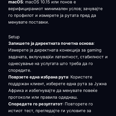
macOS
: macOS 10.15 или понов е
верифицираниот минимален услов; зачувајте
го профилот и измерете ја рутата пред да
менувате поставки.
Setup
Запишете ја директната почетна основа
:
Измерете ја директната конекција за gaming
задачата, вклучувајќи латентност, стабилност и
однесување на услугата што треба да го
споредите.
Поврзете една избрана рута
: Користете
поддржан клиент, изберете една рута за Јужна
Африка и избегнувајте да менувате повеќе
протоколи или правила одеднаш.
Споредете го резултатот
: Повторете го
истиот тест, прегледајте ги условите за