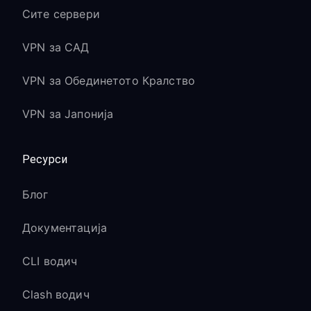
Сите сервери
VPN за САД
VPN за Обединетото Кралство
VPN за Јапонија
Ресурси
Блог
Документација
CLI водич
Clash водич