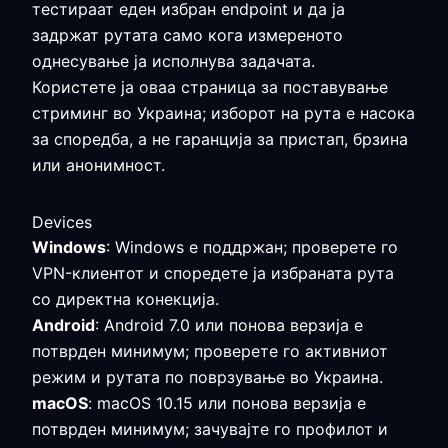
тестираат еден избран endpoint и да ја
задржат рутата само кога измереното
однесување ја исполнува задачата.
Користете ја оваа страница за поставување
стриминг во Украина; изборот на рута е насока
за споредба, а не гаранција за пристап, брзина
или анонимност.
Devices
Windows
: Windows е поддржан; проверете го
VPN-клиентот и споредете ја избраната рута
со директна конекција.
Android
: Android 7.0 или понова верзија е
потврден минимум; проверете го активниот
режим и рутата по поврзување во Украина.
macOS
: macOS 10.15 или понова верзија е
потврден минимум; зачувајте го профилот и