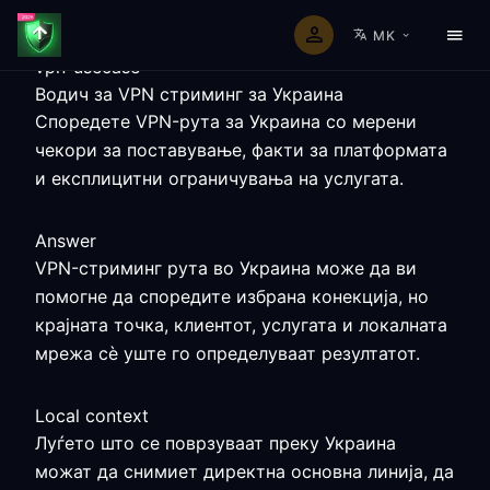
MK
vpn-usecase
Водич за VPN стриминг за Украина
Споредете VPN-рута за Украина со мерени
чекори за поставување, факти за платформата
и експлицитни ограничувања на услугата.
Answer
VPN-стриминг рута во Украина може да ви
помогне да споредите избрана конекција, но
крајната точка, клиентот, услугата и локалната
мрежа сè уште го определуваат резултатот.
Local context
Луѓето што се поврзуваат преку Украина
можат да снимиeт директна основна линија, да