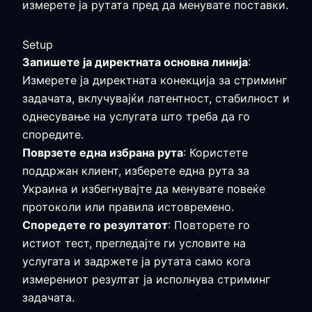
измерете ја рутата пред да менувате поставки.
Setup
Запишете ја директната основна линија
:
Измерете ја директната конекција за стриминг
задачата, вклучувајќи латентност, стабилност и
однесување на услугата што треба да го
споредите.
Поврзете една избрана рута
: Користете
поддржан клиент, изберете една рута за
Украина и избегнувајте да менувате повеќе
протоколи или правила истовремено.
Споредете го резултатот
: Повторете го
истиот тест, прегледајте ги условите на
услугата и задржете ја рутата само кога
измерениот резултат ја исполнува стриминг
задачата.