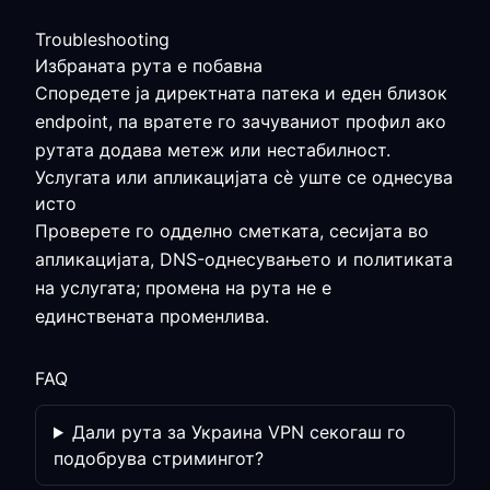
Troubleshooting
Избраната рута е побавна
Споредете ја директната патека и еден близок
endpoint, па вратете го зачуваниот профил ако
рутата додава метеж или нестабилност.
Услугата или апликацијата сè уште се однесува
исто
Проверете го одделно сметката, сесијата во
апликацијата, DNS-однесувањето и политиката
на услугата; промена на рута не е
единствената променлива.
FAQ
Дали рута за Украина VPN секогаш го
подобрува стримингот?