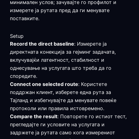
минимален услов; зачувајте го профилот и
измерете ја рутата пред да ги менувате
поставките.
Setup
Record the direct baseline
: Измерете ја
директната конекција за гејминг задачата,
вклучувајќи латентност, стабилност и
однесување на услугата што треба да го
споредите.
Connect one selected route
: Користете
поддржан клиент, изберете една рута за
Тајланд и избегнувајте да менувате повеќе
протоколи или правила истовремено.
Compare the result
: Повторете го истиот тест,
прегледајте ги условите на услугата и
задржете ја рутата само кога измерениот