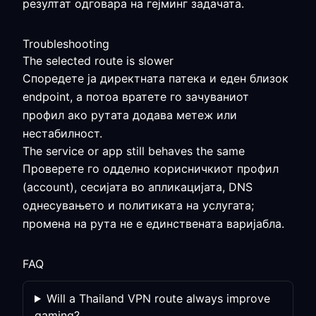
резултат одговара на гејминг задачата.
Troubleshooting
The selected route is slower
Споредете ја директната патека и еден близок
endpoint, а потоа вратете го зачуваниот
профил ако рутата додава метеж или
нестабилност.
The service or app still behaves the same
Проверете го одделно корисничкиот профил
(account), сесијата во апликацијата, DNS
однесувањето и политиката на услугата;
промена на рута не е единствената варијабла.
FAQ
Will a Thailand VPN route always improve
gaming?