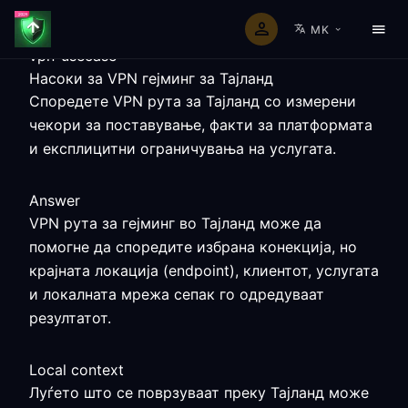
MK
vpn-usecase
Насоки за VPN гејминг за Тајланд
Споредете VPN рута за Тајланд со измерени
чекори за поставување, факти за платформата
и експлицитни ограничувања на услугата.
Answer
VPN рута за гејминг во Тајланд може да
помогне да споредите избрана конекција, но
крајната локација (endpoint), клиентот, услугата
и локалната мрежа сепак го одредуваат
резултатот.
Local context
Луѓето што се поврзуваат преку Тајланд може