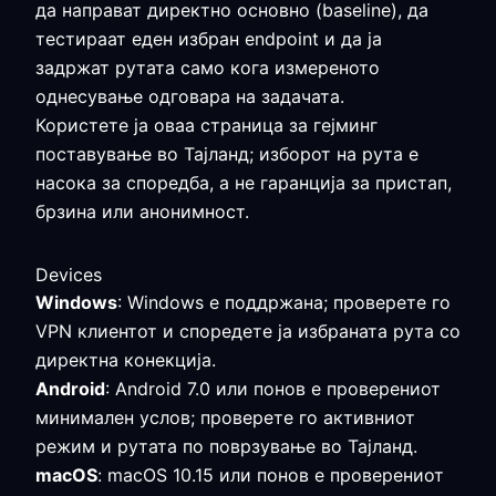
да направат директно основно (baseline), да
тестираат еден избран endpoint и да ја
задржат рутата само кога измереното
однесување одговара на задачата.
Користете ја оваа страница за гејминг
поставување во Тајланд; изборот на рута е
насока за споредба, а не гаранција за пристап,
брзина или анонимност.
Devices
Windows
: Windows е поддржана; проверете го
VPN клиентот и споредете ја избраната рута со
директна конекција.
Android
: Android 7.0 или понов е проверениот
минимален услов; проверете го активниот
режим и рутата по поврзување во Тајланд.
macOS
: macOS 10.15 или понов е проверениот