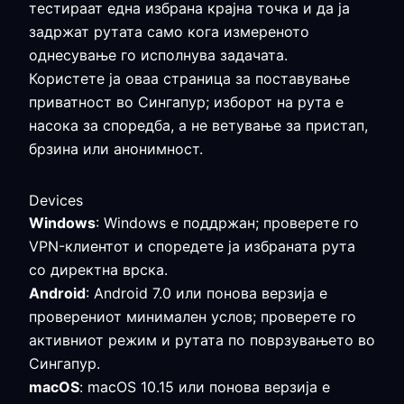
тестираат една избрана крајна точка и да ја
задржат рутата само кога измереното
однесување го исполнува задачата.
Користете ја оваа страница за поставување
приватност во Сингапур; изборот на рута е
насока за споредба, а не ветување за пристап,
брзина или анонимност.
Devices
Windows
: Windows е поддржан; проверете го
VPN-клиентот и споредете ја избраната рута
со директна врска.
Android
: Android 7.0 или понова верзија е
проверениот минимален услов; проверете го
активниот режим и рутата по поврзувањето во
Сингапур.
macOS
: macOS 10.15 или понова верзија е