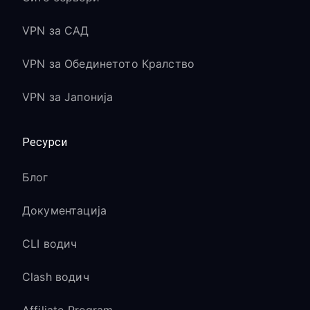
VPN за САД
VPN за Обединетото Кралство
VPN за Јапонија
Ресурси
Блог
Документација
CLI водич
Clash водич