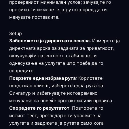
проверениот минимален услов; зачувајте го
профилот и измерете ја рутата пред да ги
менувате поставките.
Setup
Забележете ја директната основа
: Измерете ја
директната врска за задачата за приватност,
вклучувајќи латентност, стабилност и
однесување на услугата што треба да го
споредите.
Поврзете една избрана рута
: Користете
поддржан клиент, изберете една рута за
Сингапур и избегнувајте истовремено
менување на повеќе протоколи или правила.
Споредете го резултатот
: Повторете го
истиот тест, прегледајте ги условите на
услугата и задржете ја рутата само кога