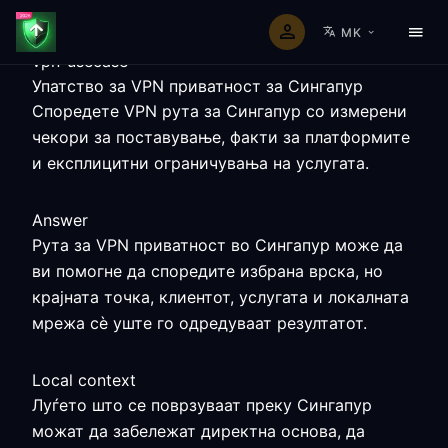
MK
vpn-usecase
Упатство за VPN приватност за Сингапур
Споредете VPN рута за Сингапур со измерени
чекори за поставување, факти за платформите
и експлицитни ограничувања на услугата.
Answer
Рута за VPN приватност во Сингапур може да
ви помогне да споредите избрана врска, но
крајната точка, клиентот, услугата и локалната
мрежа сè уште го одредуваат резултатот.
Local context
Луѓето што се поврзуваат преку Сингапур
можат да забележат директна основа, да