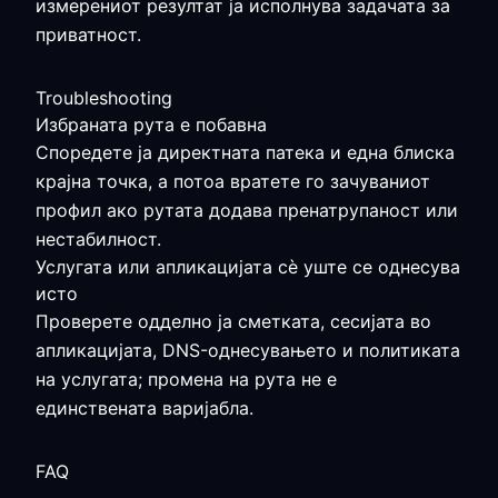
измерениот резултат ја исполнува задачата за
приватност.
Troubleshooting
Избраната рута е побавна
Споредете ја директната патека и една блиска
крајна точка, а потоа вратете го зачуваниот
профил ако рутата додава пренатрупаност или
нестабилност.
Услугата или апликацијата сè уште се однесува
исто
Проверете одделно ја сметката, сесијата во
апликацијата, DNS-однесувањето и политиката
на услугата; промена на рута не е
единствената варијабла.
FAQ