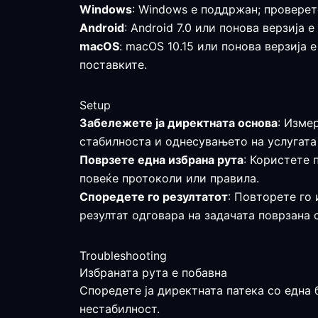
Windows
: Windows е поддржан; проверет
Android
: Android 7.0 или понова верзија
macOS
: macOS 10.15 или понова верзија 
поставките.
Setup
Забележете ја директната основа
: Изме
стабилноста и однесувањето на услугата 
Поврзете една избрана рута
: Користете 
повеќе протоколи или правила.
Споредете го резултатот
: Повторете го 
резултат одговара на задачата поврзана 
Troubleshooting
Избраната рута е побавна
Споредете ја директната патека со една 
нестабилност.