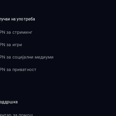
лучаи на употреба
PN за стриминг
PN за игри
PN за социјални медиуми
PN за приватност
оддршка
ентар за помош