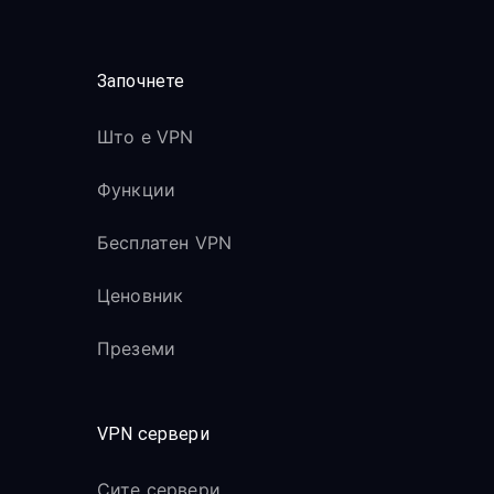
Започнете
Што е VPN
Функции
Бесплатен VPN
Ценовник
Преземи
VPN сервери
Сите сервери