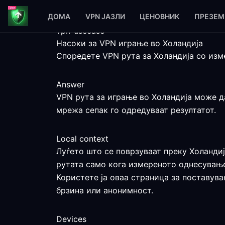
ДОМА
VPN ЈАЗЛИ
ЦЕНОВНИК
ПРЕЗЕМ
vpn-usecase
Насоки за VPN играње во Холандија
Споредете VPN рута за Холандија со изм
Answer
VPN рута за играње во Холандија може да
мрежа сепак го одредуваат резултатот.
Local context
Луѓето што се поврзуваат преку Холандиј
рутата само кога измереното однесување
Користете ја оваа страница за поставува
брзина или анонимност.
Devices