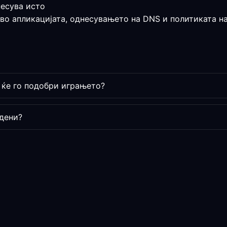
несува исто
 во апликацијата, однесувањето на DNS и политиката на
 ќе го подобри играњето?
дени?