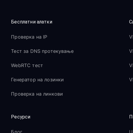
Бесплатни алатки
С
Проверка на IP
V
Тест за DNS протекување
V
WebRTC тест
V
Генератор на лозинки
V
Проверка на линкови
Ресурси
П
Блог
Ц