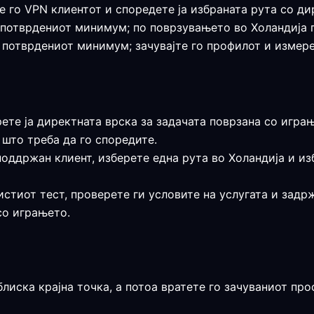
е го VPN клиентот и споредете ја избраната рута со ди
 е потврдениот минимум; по поврзувањето во Холандија
е потврдениот минимум; зачувајте го профилот и измере
рете ја директната врска за задачата поврзана со играњ
што треба да го споредите.
поддржан клиент, изберете една рута во Холандија и и
истиот тест, проверете ги условите на услугата и задр
со играњето.
блиска крајна точка, а потоа вратете го зачуваниот пр