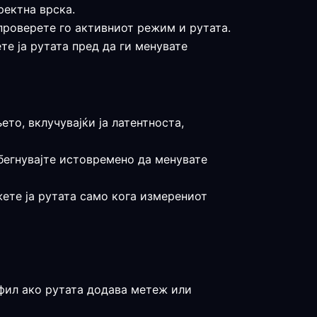
ректна врска.
 проверете го активниот режим и рутата.
те ја рутата пред да ги менувате
ето, вклучувајќи ја латентноста,
збегнувајте истовремено да менувате
жете ја рутата само кога измерениот
офил ако рутата додава метеж или