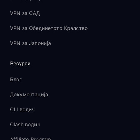
VPN за САД
VPN за Обединетото Кралство
VPN за Јапонија
Ресурси
Блог
Документација
CLI водич
Clash водич
Affiliate Program