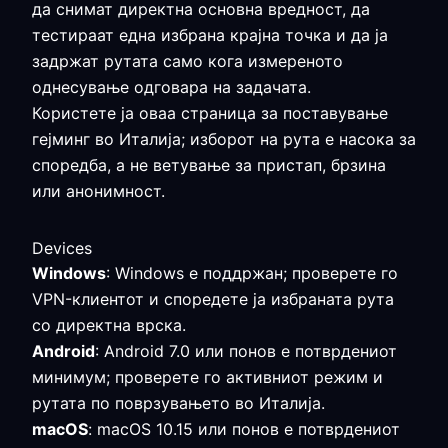
да снимат директна основна вредност, да
тестираат една избрана крајна точка и да ја
задржат рутата само кога измереното
однесување одговара на задачата.
Користете ја оваа страница за поставување
гејминг во Италија; изборот на рута е насока за
споредба, а не ветување за пристап, брзина
или анонимност.
Devices
Windows
: Windows е поддржан; проверете го
VPN-клиентот и споредете ја избраната рута
со директна врска.
Android
: Android 7.0 или понов е потврдениот
минимум; проверете го активниот режим и
рутата по поврзувањето во Италија.
macOS
: macOS 10.15 или понов е потврдениот