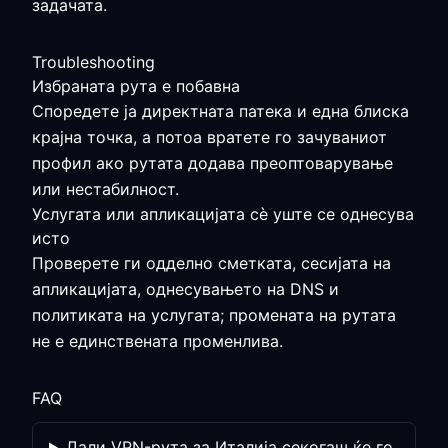
задачата.
Troubleshooting
Избраната рута е побавна
Споредете ја директната патека и една блиска
крајна точка, а потоа вратете го зачуваниот
профил ако рутата додава преоптоварување
или нестабилност.
Услугата или апликацијата сè уште се однесува
исто
Проверете ги одделно сметката, сесијата на
апликацијата, однесувањето на DNS и
политиката на услугата; промената на рутата
не е единствената променлива.
FAQ
Дали VPN-рута за Италија секогаш ќе го