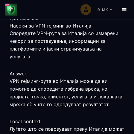
MK
vpn-usecase
Насоки за VPN гејминг во Италија
Споредете VPN-рута за Италија со измерени
чекори за поставување, информации за
платформите и јасни ограничувања на
услугата.
Answer
VPN гејминг-рута во Италија може да ви
помогне да споредите избрана врска, но
крајната точка, клиентот, услугата и локалната
мрежа сè уште го одредуваат резултатот.
Local context
Луѓето што се поврзуваат преку Италија можат