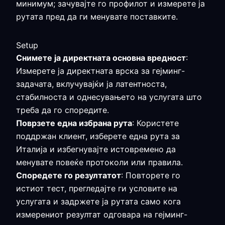
минимум; зачувајте го профилот и измерете ја
рутата пред да ги менувате поставките.
Setup
Снимете ја директната основна вредност
:
Измерете ја директната врска за гејминг-
задачата, вклучувајќи ја латентноста,
стабилноста и однесувањето на услугата што
треба да го споредите.
Поврзете една избрана рута
: Користете
поддржан клиент, изберете една рута за
Италија и избегнувајте истовремено да
менувате повеќе протоколи или правила.
Споредете го резултатот
: Повторете го
истиот тест, прегледајте ги условите на
услугата и задржете ја рутата само кога
измерениот резултат одговара на гејминг-