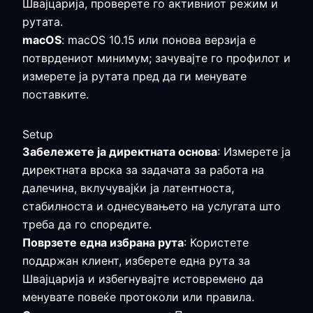
Швајцарија, проверете го активниот режим и
рутата.
macOS
: macOS 10.15 или понова верзија е
потврдениот минимум; зачувајте го профилот и
измерете ја рутата пред да ги менувате
поставките.
Setup
Забележете ја директната основа
: Измерете ја
директната врска за задачата за работа на
далечина, вклучувајќи ја латентноста,
стабилноста и однесувањето на услугата што
треба да го споредите.
Поврзете една избрана рута
: Користете
поддржан клиент, изберете една рута за
Швајцарија и избегнувајте истовремено да
менувате повеќе протоколи или правила.