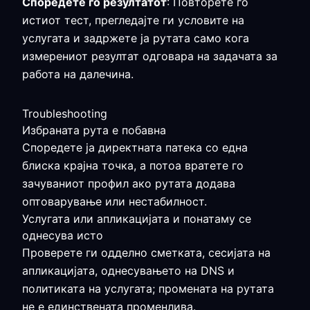
Споредете го резултатот
: Повторете го
истиот тест, прегледајте ги условите на
услугата и задржете ја рутата само кога
измерениот резултат одговара на задачата за
работа на далечина.
Troubleshooting
Избраната рута е побавна
Споредете ја директната патека со една
блиска крајна точка, а потоа вратете го
зачуваниот профил ако рутата додава
оптоварување или нестабилност.
Услугата или апликацијата и понатаму се
однесува исто
Проверете ги одделно сметката, сесијата на
апликацијата, однесувањето на DNS и
политиката на услугата; промената на рутата
не е единствената променлива.