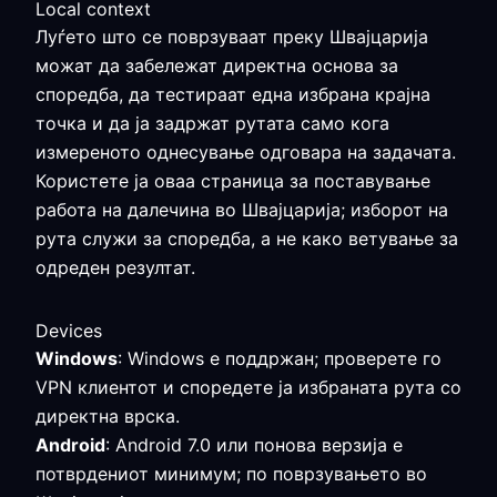
Local context
Луѓето што се поврзуваат преку Швајцарија
можат да забележат директна основа за
споредба, да тестираат една избрана крајна
точка и да ја задржат рутата само кога
измереното однесување одговара на задачата.
Користете ја оваа страница за поставување
работа на далечина во Швајцарија; изборот на
рута служи за споредба, а не како ветување за
одреден резултат.
Devices
Windows
: Windows е поддржан; проверете го
VPN клиентот и споредете ја избраната рута со
директна врска.
Android
: Android 7.0 или понова верзија е
потврдениот минимум; по поврзувањето во