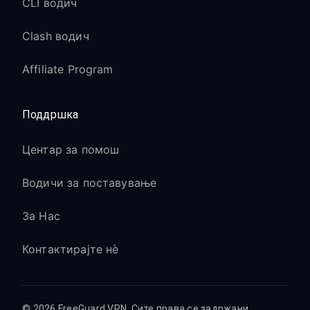
CLI водич
Clash водич
Affiliate Program
Поддршка
Центар за помош
Водичи за поставување
За Нас
Контактирајте нè
© 2026 FreeGuard VPN. Сите права се задржани.