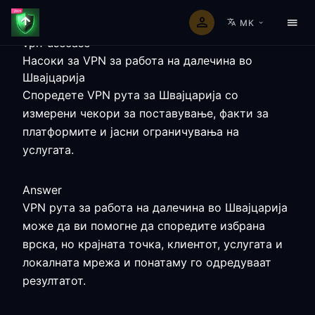
MK
vpn-usecase
Насоки за VPN за работа на далечина во
Швајцарија
Споредете VPN рута за Швајцарија со
измерени чекори за поставување, факти за
платформите и јасни ограничувања на
услугата.
Answer
VPN рута за работа на далечина во Швајцарија
може да ви помогне да споредите избрана
врска, но крајната точка, клиентот, услугата и
локалната мрежа и понатаму го одредуваат
резултатот.