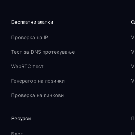
Бесплатни алатки
С
Проверка на IP
V
Тест за DNS протекување
V
WebRTC тест
V
Генератор на лозинки
V
Проверка на линкови
Ресурси
П
Блог
Ц