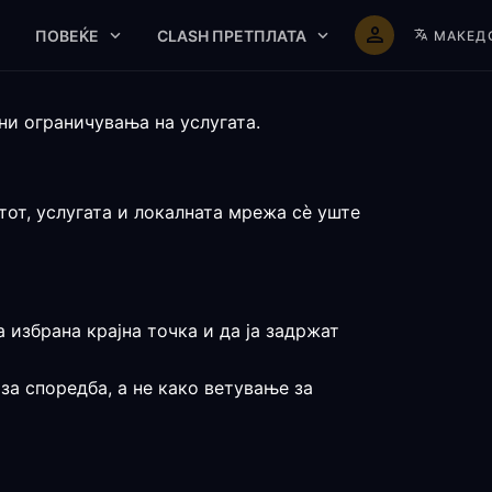
ПОВЕЌЕ
CLASH ПРЕТПЛАТА
МАКЕД
ни ограничувања на услугата.
тот, услугата и локалната мрежа сè уште
 избрана крајна точка и да ја задржат
за споредба, а не како ветување за