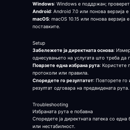
Windows
: Windows е поддржан; проверет
Android
: Android 7.0 или понова верзија
macOS
: macOS 10.15 или понова верзија 
поставките.
Setup
Забележете ја директната основа
: Изме
однесувањето на услугата што треба да г
Поврзете една избрана рута
: Користете 
протоколи или правила.
Споредете го резултатот
: Повторете го 
резултат одговара на предвидената рута.
Troubleshooting
Избраната рута е побавна
Споредете ја директната патека со една 
или нестабилност.