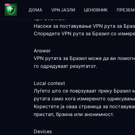
ДОМА
VPN ЈАЗЛИ
ЦЕНОВНИК
ПРЕЗЕМ
vpn-overview
Насоки за поставување VPN рута за Бра
Споредете VPN рута за Бразил со измере
Answer
VPN рутата за Бразил може да ви помогне
го одредуваат резултатот.
Local context
Луѓето што се поврзуваат преку Бразил м
рутата само кога измереното однесување
Користете ја оваа страница за поставува
пристап, брзина или анонимност.
Devices