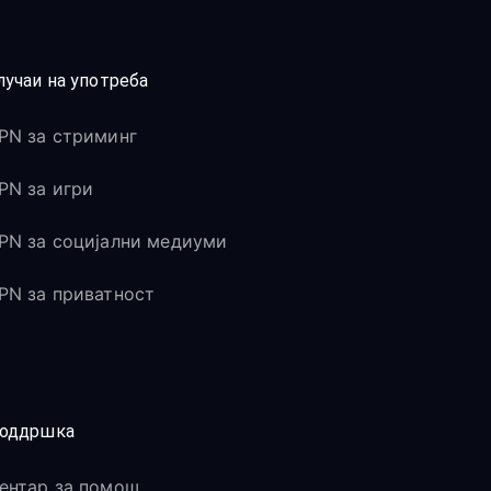
лучаи на употреба
PN за стриминг
PN за игри
PN за социјални медиуми
PN за приватност
оддршка
ентар за помош