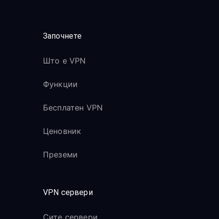
Започнете
Што е VPN
Функции
Бесплатен VPN
Ценовник
Преземи
VPN сервери
Сите сервери