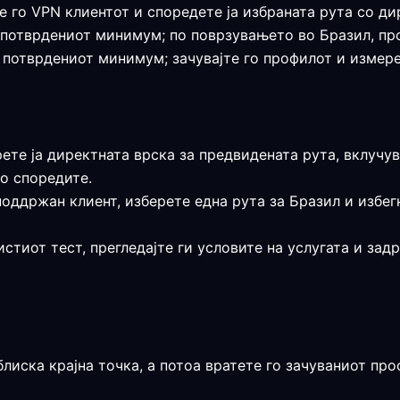
е го VPN клиентот и споредете ја избраната рута со ди
 е потврдениот минимум; по поврзувањето во Бразил, п
е потврдениот минимум; зачувајте го профилот и измере
рете ја директната врска за предвидената рута, вклучув
о споредите.
поддржан клиент, изберете една рута за Бразил и избе
истиот тест, прегледајте ги условите на услугата и за
блиска крајна точка, а потоа вратете го зачуваниот п