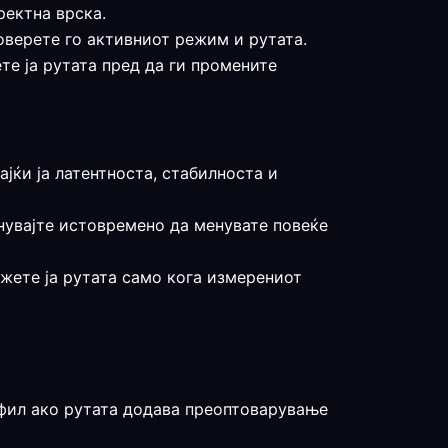
ректна врска.
роверете го активниот режим и рутата.
те ја рутата пред да ги промените
ајќи ја латентноста, стабилноста и
гнувајте истовремено да менувате повеќе
држете ја рутата само кога измерениот
рофил ако рутата додава преоптоварување