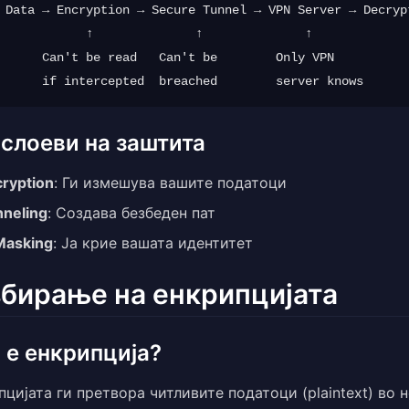
 Data → Encryption → Secure Tunnel → VPN Server → Decrypt
            ↑              ↑              ↑

      Can't be read   Can't be        Only VPN

 слоеви на заштита
ryption
: Ги измешува вашите податоци
neling
: Создава безбеден пат
Masking
: Ја крие вашата идентитет
збирање на енкрипцијата
 е енкрипција?
цијата ги претвора читливите податоци (plaintext) во не