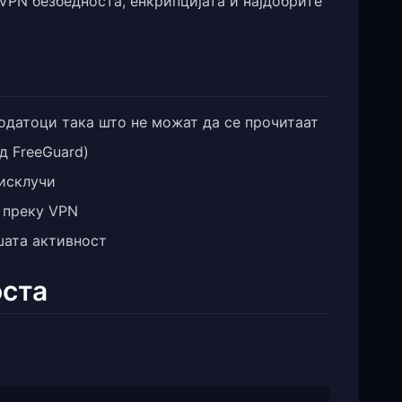
 VPN безбедноста, енкрипцијата и најдобрите
одатоци така што не можат да се прочитаат
д FreeGuard)
исклучи
 преку VPN
шата активност
оста