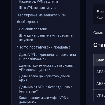
Надвор од VPN заштита
Што VPN не заштитува
Plai
Тестирање на вашата VPN
безбедност
Основни тестови
Само 
Што да направите ако тестовите
не успеат
Ста
Често поставувани прашања
Дали VPN енкрипцијата навистина
е неразбивачка?
Stan
Дали владите можат да ја скршат
VPN енкрипцијата?
AES
Дали треба да користам двоен
VPN?
AES
Дали мојот VPN е безбеден ако е
бесплатен?
Cha
Како да знам дали мојот VPN е
доверлив?