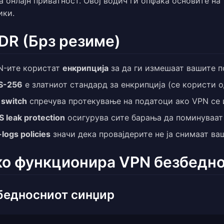
а онлајн приватност. Овој водич ги опфаќа основите на
ики.
DR (Брз резиме)
N-ите користат
енкрипција
за да ги измешаат вашите п
S-256
е златниот стандард за енкрипција (се користи о
l switch
спречува протекување на податоци ако VPN се 
 leak protection
осигурува сите барања да поминуваат
logs policies
значи дека провајдерите не ја снимаат ва
ко функционира VPN безбедн
бедносниот синџир