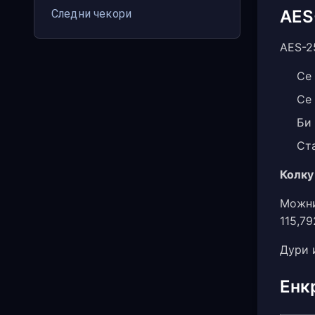
AES
Следни чекори
AES-25
Се
Се 
Би 
Ста
Колку
Можни
115,79
Дури 
Енк