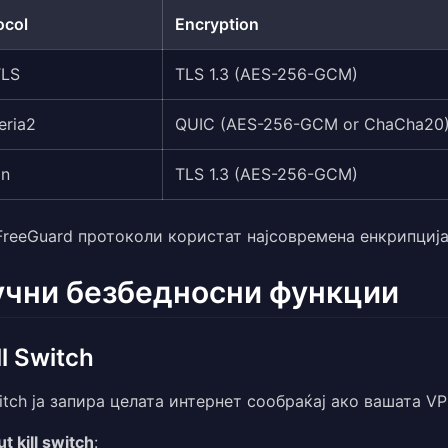
ocol
Encryption
TLS
TLS 1.3 (AES-256-GCM)
eria2
QUIC (AES-256-GCM or ChaCha20
an
TLS 1.3 (AES-256-GCM)
FreeGuard протоколи користат најсовремена енкрипција
учни безбедносни функции
ill Switch
witch ја запира целата интернет сообраќај ако вашата V
t kill switch
: