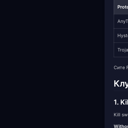
Prot
Any
Hyst
Troj
Сите 
Кл
1. K
Kill s
Withou