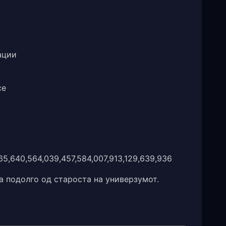
ации
ce
65,640,564,039,457,584,007,913,129,639,936
а подолго од староста на универзумот.