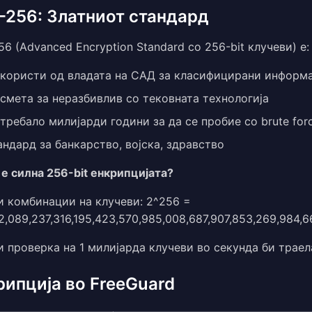
-256: Златниот стандард
6 (Advanced Encryption Standard со 256-bit клучеви) е:
 користи од владата на САД за класифицирани информ
смета за неразбивлив со тековната технологија
требало милијарди години за да се пробие со brute for
ндард за банкарство, војска, здравство
 е силна 256-bit енкрипцијата?
 комбинации на клучеви: 2^256 =
2,089,237,316,195,423,570,985,008,687,907,853,269,984,6
и проверка на 1 милијарда клучеви во секунда би траел
рипција во FreeGuard