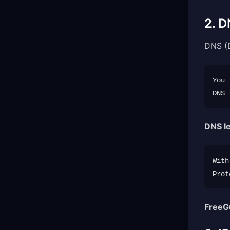
2. D
DNS (
You 
DNS l
With
FreeG