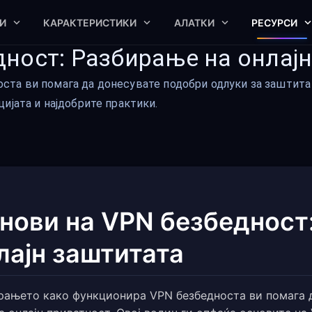
И
КАРАКТЕРИСТИКИ
АЛАТКИ
РЕСУРСИ
дност: Разбирање на онлај
та ви помага да донесувате подобри одлуки за заштита н
ијата и најдобрите практики.
нови на VPN безбедност
лајн заштитата
рањето како функционира VPN безбедноста ви помага д