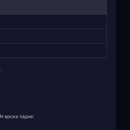
)
.
PN врска падне: