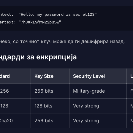
ntext:  "Hello, my password is secret123"

некој со точниот клуч може да ги дешифрира назад.
ндарди за енкрипција
dard
Key Size
Security Level
-256
256 bits
Military-grade
F
-128
128 bits
Very strong
Cha20
256 bits
Very strong
M