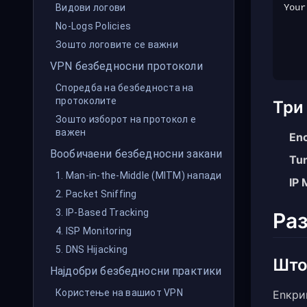
Your
Видови логови
    
No-Logs Policies
    
Зошто логовите се важни
VPN безбедносни протоколи
Споредба на безбедноста на
протоколите
Три
Зошто изборот на протокол е
важен
Enc
Вообичаени безбедносни закани
Tun
1. Man-in-the-Middle (MITM) напади
IP 
2. Packet Sniffing
3. IP-Based Tracking
Ра
4. ISP Monitoring
5. DNS Hijacking
Што
Најдобри безбедносни практики
Користење на вашиот VPN
Enкрип