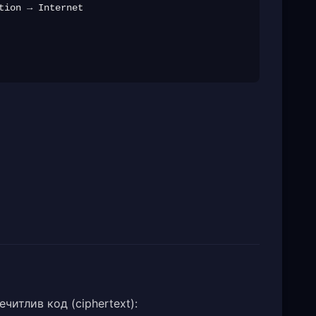
ion → Internet

читлив код (ciphertext):