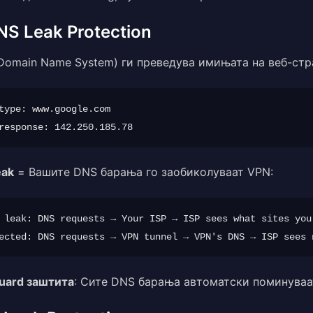
NS Leak Protection
Domain Name System) ги преведува имињата на веб-стра
type: www.google.com

eak
= Вашите DNS барања го заобиколуваат VPN:
 leak: DNS requests → Your ISP → ISP sees what sites you 
uard заштита
: Сите DNS барања автоматски поминуваа