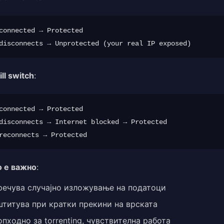
connected → Protected

ill switch
:
connected → Protected

disconnects → Internet blocked → Protected

 е важно
:
речува случајно изложување на податоци
штитува при кратки прекини на врската
пходно за torrenting, чувствителна работа