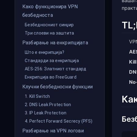
вашат
Како функционира VPN
практ
безбедноста
TL;
Безбедносниот синџир
Три слоеви на заштита
VP
Разбирање на енкрипцијата
AE
Што е енкрипција?
Стандарди за енкрипција
Kil
AES-256: Златниот стандард
DNS
Енкрипција во FreeGuard
No-
Клучни безбедносни функции
Ка
1. Kill Switch
2. DNS Leak Protection
3. IP Leak Protection
Без
4. Perfect Forward Secrecy (PFS)
Разбирање на VPN логови