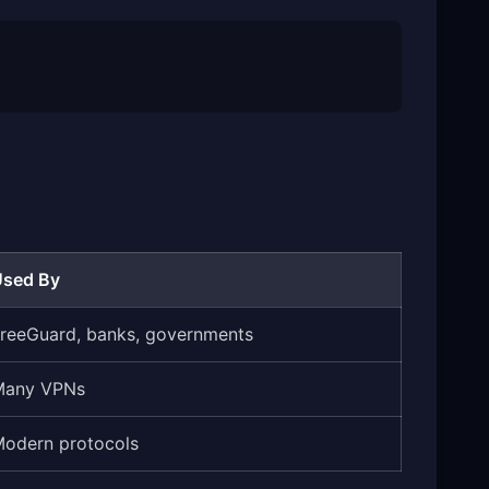
Used By
reeGuard, banks, governments
Many VPNs
odern protocols