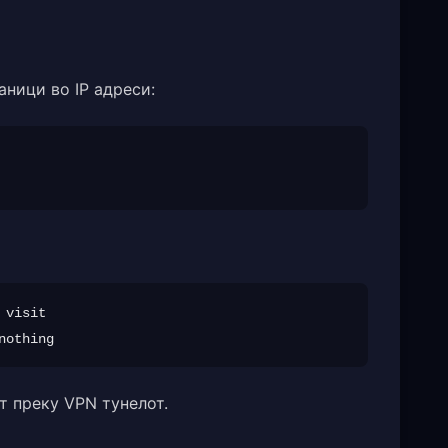
ници во IP адреси:
visit

т преку VPN тунелот.