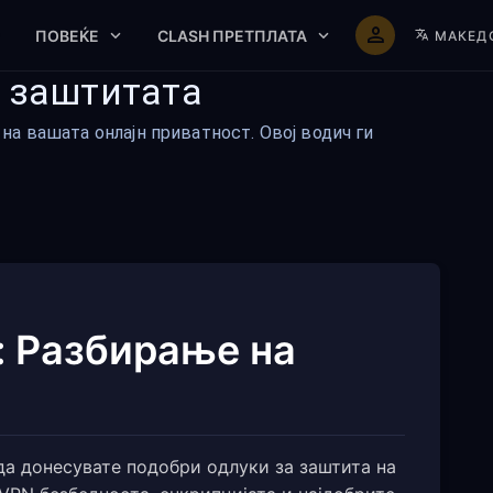
ПОВЕЌЕ
CLASH ПРЕТПЛАТА
МАКЕД
н заштитата
а вашата онлајн приватност. Овој водич ги
: Разбирање на
а донесувате подобри одлуки за заштита на