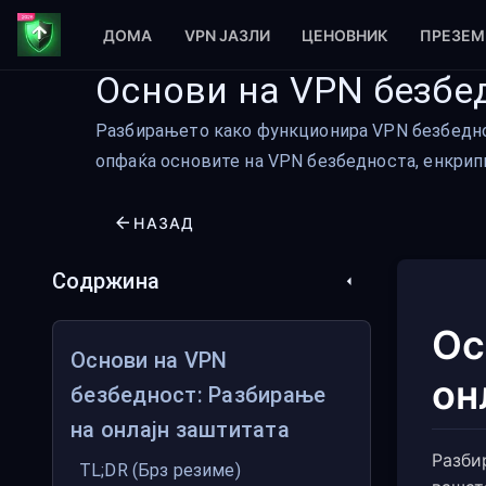
ДОМА
VPN ЈАЗЛИ
ЦЕНОВНИК
ПРЕЗЕМ
Основи на VPN безбе
Разбирањето како функционира VPN безбеднос
опфаќа основите на VPN безбедноста, енкрипц
НАЗАД
Содржина
Ос
Основи на VPN
он
безбедност: Разбирање
на онлајн заштитата
Разби
TL;DR (Брз резиме)