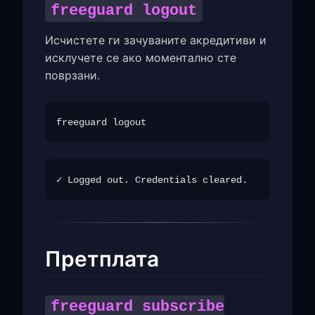
freeguard logout
Исчистете ги зачуваните акредитиви и
исклучете се ако моментално сте
поврзани.
Претплата
freeguard subscribe