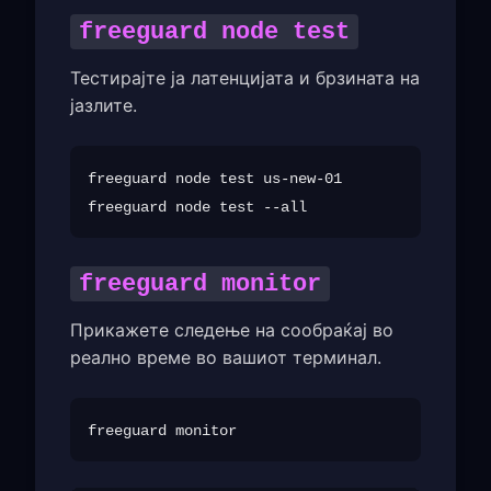
freeguard node test
Тестирајте ја латенцијата и брзината на
јазлите.
freeguard node test us-new-01

freeguard monitor
Прикажете следење на сообраќај во
реално време во вашиот терминал.