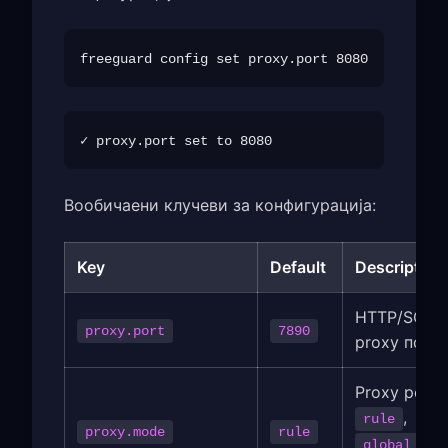
Вообичаени клучеви за конфигурација:
Key
Default
Description
HTTP/SOCK
proxy.port
7890
proxy порт
Proxy режи
,
rule
proxy.mode
rule
,
global