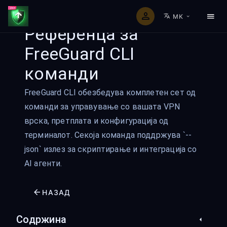
MK
Референца за
FreeGuard CLI
команди
FreeGuard CLI обезбедува комплетен сет од
команди за управување со вашата VPN
врска, претплата и конфигурација од
терминалот. Секоја команда поддржува `--
json` излез за скриптирање и интеграција со
AI агенти.
НАЗАД
Содржина