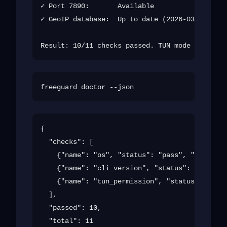
✓ Port 7890:       Available

✓ GeoIP database:  Up to date (2026-03-15)

{

  "checks": [

    {"name": "os", "status": "pass", "detail":
    {"name": "cli_version", "status": "pass", 
    {"name": "tun_permission", "status": "fail
  ],

  "passed": 10,

  "total": 11
