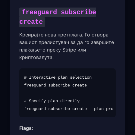
freeguard subscribe
create
Креирајте нова претплата. Го отвора
вашиот прелистувач за да го завршите
плаќањето преку Stripe или
криптовалута.
# Interactive plan selection

freeguard subscribe create

# Specify plan directly

freeguard subscribe create --plan pro --email 
Flags: