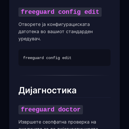
freeguard config edit
Отворете ја конфигурациската
датотека во вашиот стандардeн
уредувач.
Дијагностика
freeguard doctor
Извршете сеопфатна проверка на
околината за да дијагностицирате