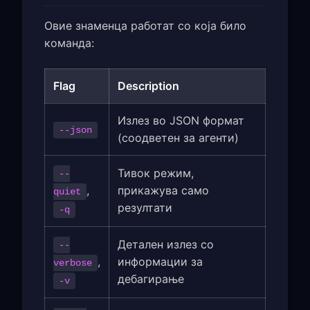
Овие знаменца работат со која било
команда:
Flag
Description
Излез во JSON формат
--json
(соодветен за агенти)
Тивок режим,
--
,
прикажува само
quiet
резултати
-q
Детален излез со
--
,
информации за
verbose
дебагирање
-v