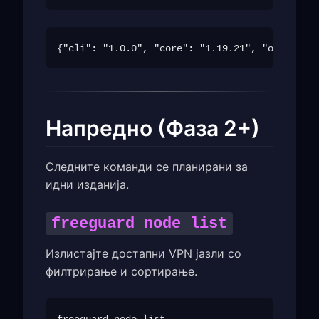
Напредно (Фаза 2+)
Следните команди се планирани за
идни изданија.
freeguard node list
Излистајте достапни VPN јазли со
филтрирање и сортирање.
freeguard node list
