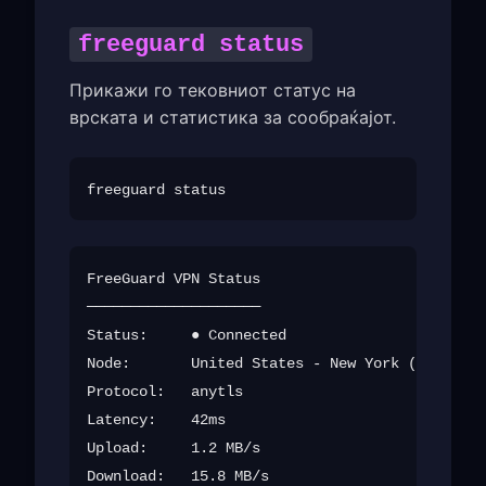
freeguard status
Прикажи го тековниот статус на
врската и статистика за сообраќајот.
FreeGuard VPN Status

────────────────────

Status:     ● Connected

Node:       United States - New York (us-new-0
Protocol:   anytls

Latency:    42ms

Upload:     1.2 MB/s

Download:   15.8 MB/s
