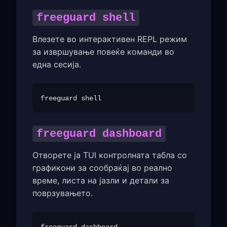
freeguard shell
Влезете во интерактивен REPL режим
за извршување повеќе команди во
една сесија.
freeguard dashboard
Отворете ја TUI контролната табла со
графикони за сообраќај во реално
време, листа на јазли и детали за
поврзувањето.