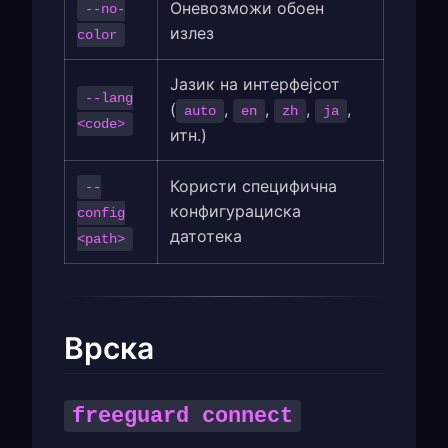
Оневозможи обоен
--no-
излез
color
Јазик на интерфејсот
--lang
(
,
,
,
,
auto
en
zh
ja
<code>
итн.)
Користи специфична
--
конфигурациска
config
датотека
<path>
Врска
freeguard connect