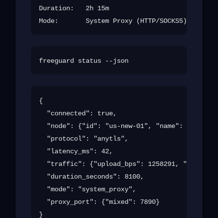
Duration:   2h 15m

{

  "connected": true,

  "node": {"id": "us-new-01", "name": "United 
  "protocol": "anytls",

  "latency_ms": 42,

  "traffic": {"upload_bps": 1258291, "download
  "duration_seconds": 8100,

  "mode": "system_proxy",

  "proxy_port": {"mixed": 7890}
