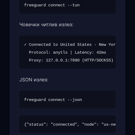
Човечки читлив излез:
✓ Connected to United States - New York (us-ne
  Protocol: anytls | Latency: 42ms

JSON излез: