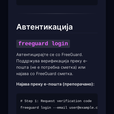
Автентикација
freeguard login
Автентицирајте се со FreeGuard.
Поддржува верификација преку е-
пошта (не е потребна сметка) или
најава со FreeGuard сметка.
Најава преку е-пошта (препорачано):
# Step 1: Request verification code

freeguard login --email 
user@example.com
 --sen