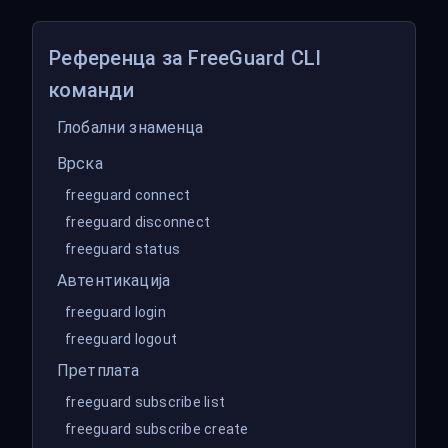
Референца за FreeGuard CLI
команди
Глобални знаменца
Врска
freeguard connect
freeguard disconnect
freeguard status
Автентикација
freeguard login
freeguard logout
Претплата
freeguard subscribe list
freeguard subscribe create