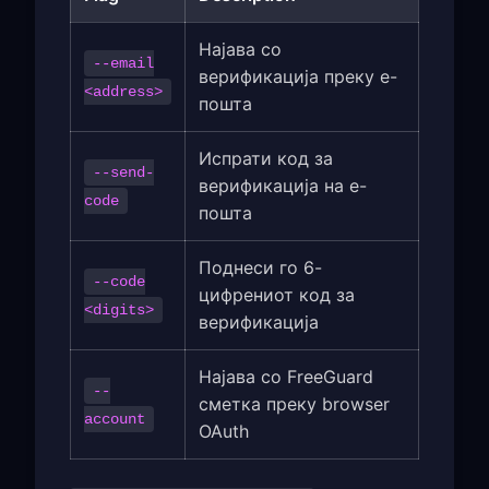
Најава со
--email
верификација преку е-
<address>
пошта
Испрати код за
--send-
верификација на е-
code
пошта
Поднеси го 6-
--code
цифрениот код за
<digits>
верификација
Најава со FreeGuard
--
сметка преку browser
account
OAuth