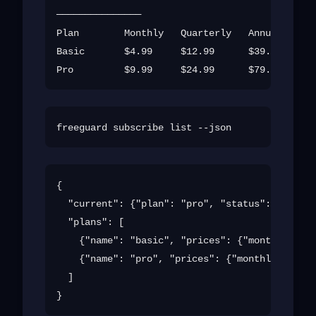
───────────────

Plan        Monthly   Quarterly   Annual

Basic       $4.99     $12.99      $39.99

{

  "current": {"plan": "pro", "status": "active
  "plans": [

    {"name": "basic", "prices": {"monthly": 4.
    {"name": "pro", "prices": {"monthly": 9.99
  ]
