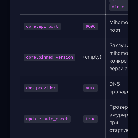
direct
Mihomo API
core.api_port
9090
порт
Заклучи го
mihomo на
(empty)
core.pinned_version
конкретна
верзија
DNS
dns.provider
auto
провајдер
Провери за
ажурирања
update.auto_check
true
при
стартувањ