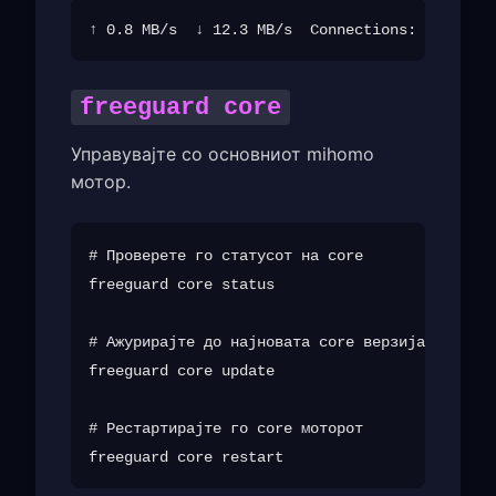
freeguard core
Управувајте со основниот mihomo
мотор.
# Проверете го статусот на core

freeguard core status

# Ажурирајте до најновата core верзија

freeguard core update

# Рестартирајте го core моторот
