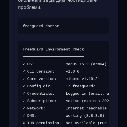
проблеми.
FreeGuard Environment Check

───────────────────────────

✓ OS:              macOS 15.2 (arm64)

✓ CLI version:     v1.0.0

✓ Core version:    mihomo v1.19.21

✓ Config dir:      ~/.freeguard/

✓ Credentials:     Logged in (email: u***@exam
✓ Subscription:    Active (expires 2026-12-01)

✓ Network:         Internet reachable

✓ DNS:             Working (8.8.8.8)

✗ TUN permission:  Not available (run with sud