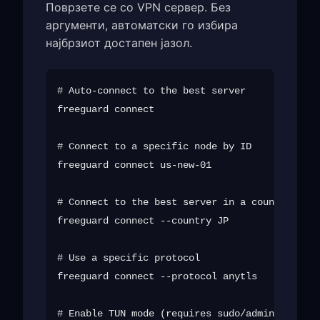
Поврзете се со VPN сервер. Без
аргументи, автоматски го избира
најбрзиот достапен јазол.
# Auto-connect to the best server

freeguard connect

# Connect to a specific node by ID

freeguard connect us-new-01

# Connect to the best server in a country

freeguard connect --country JP

# Use a specific protocol

freeguard connect --protocol anytls

# Enable TUN mode (requires sudo/admin)
