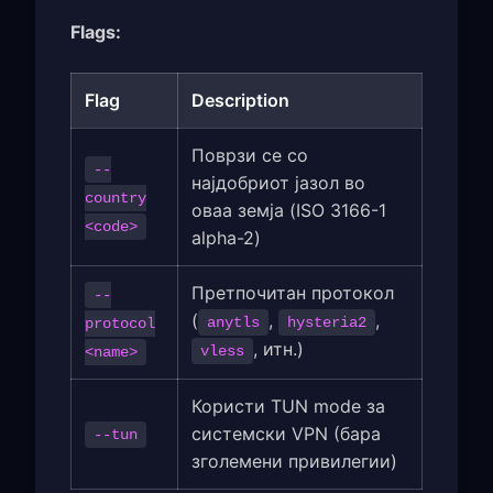
Flags:
Flag
Description
Поврзи се со
--
најдобриот јазол во
country
оваа земја (ISO 3166-1
<code>
alpha-2)
Претпочитан протокол
--
(
,
,
anytls
hysteria2
protocol
, итн.)
vless
<name>
Користи TUN mode за
системски VPN (бара
--tun
зголемени привилегии)