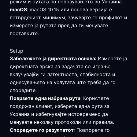
режим и рутата по поврзувањето во Украина.
macOS
: macOS 10.15 или понова верзија е
потврдениот минимум; зачувајте го профилот и
измерете ја рутата пред да ги менувате
поставките.
Setup
Забележете ја директната основа
: Измерете ја
директната врска за задачата со играње,
вклучувајќи ги латентноста, стабилноста и
однесувањето на услугата што треба да го
споредите.
Поврзете една избрана рута
: Користете
поддржан клиент, изберете една рута за
Украина и избегнувајте истовремено да
менувате неколку протоколи или правила.
Споредете го резултатот
: Повторете го