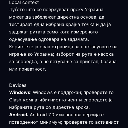
Local context
Луѓето што се поврзуваат преку Украина
можат да забележат директна основа, да
тестираат една избрана крајна точка и да ја
задржат рутата само кога измереното
однесување одговара на задачата.
Користете ја оваа страница за поставување на
играње во Украина; изборот на рута е насока
за споредба, а не ветување за пристап, брзина
или приватност.
Devices
Windows
: Windows е поддржан; проверете го
Clash-компатибилниот клиент и споредете ја
избраната рута со директна врска.
Android
: Android 7.0 или понова верзија е
потврдениот минимум; проверете го активниот