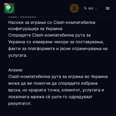
MK
clash-usecase
Насоки за играње со Clash-компатибилна
конфигурација за Украина
Споредете Clash-компатибилна рута за
Украина со измерени чекори за поставување,
факти за платформите и јасни ограничувања на
услугата.
Answer
Clash-компатибилна рута за играње во Украина
може да ви помогне да споредите избрана
врска, но крајната точка, клиентот, услугата и
локалната мрежа сè уште го одредуваат
резултатот.