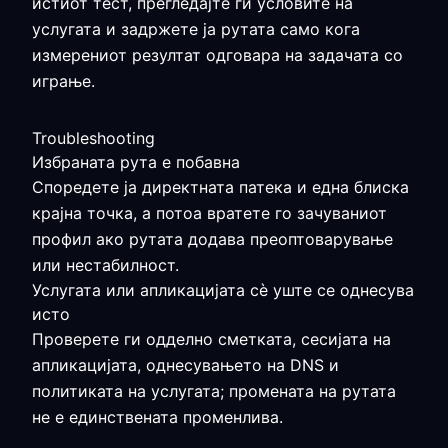
истиот тест, прегледајте ги условите на
услугата и задржете ја рутата само кога
измерениот резултат одговара на задачата со
играње.
Troubleshooting
Избраната рута е побавна
Споредете ја директната патека и една блиска
крајна точка, а потоа вратете го зачуваниот
профил ако рутата додава преоптоварување
или нестабилност.
Услугата или апликацијата сè уште се однесува
исто
Проверете ги одделно сметката, сесијата на
апликацијата, однесувањето на DNS и
политиката на услугата; промената на рутата
не е единствената променлива.