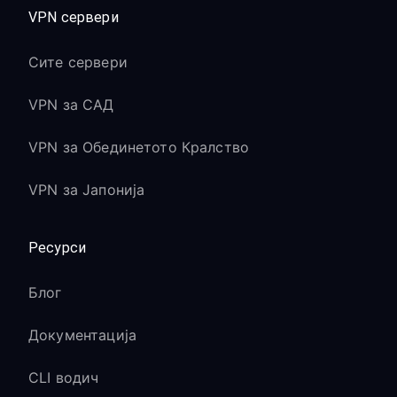
VPN сервери
Сите сервери
VPN за САД
VPN за Обединетото Кралство
VPN за Јапонија
Ресурси
Блог
Документација
CLI водич