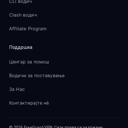
CLI водич
Clash водич
Affiliate Program
Поддршка
Центар за помош
Водичи за поставување
За Нас
Контактирајте нè
© 2026 FreeGuard VPN. Сите права се задржани.