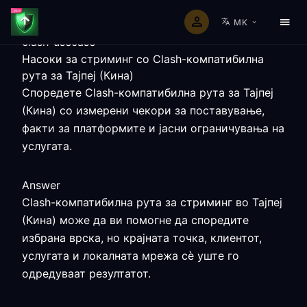
MK
clash-usecase
Насоки за стриминг со Clash-компатибилна
рута за Тајпеј (Кина)
Споредете Clash-компатибилна рута за Тајпеј
(Кина) со измерени чекори за поставување,
факти за платформите и јасни ограничувања на
услугата.
Answer
Clash-компатибилна рута за стриминг во Тајпеј
(Кина) може да ви помогне да споредите
избрана врска, но крајната точка, клиентот,
услугата и локалната мрежа сè уште го
одредуваат резултатот.