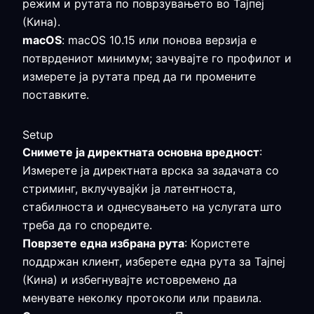
режим и рутата по поврзувањето во Тајпеј
(Кина).
macOS
: macOS 10.15 или понова верзија е
потврдениот минимум; зачувајте го профилот и
измерете ја рутата пред да ги промените
поставките.
Setup
Снимете ја директната основна вредност
:
Измерете ја директната врска за задачата со
стриминг, вклучувајќи ја латентноста,
стабилноста и однесувањето на услугата што
треба да го споредите.
Поврзете една избрана рута
: Користете
поддржан клиент, изберете една рута за Тајпеј
(Кина) и избегнувајте истовремено да
менувате неколку протоколи или правила.