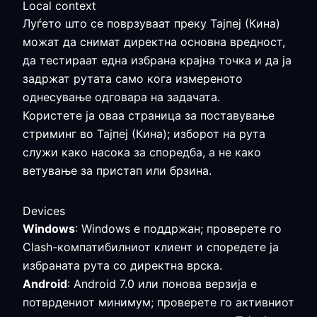
Local context
Луѓето што се поврзуваат преку Тајпеј (Кина)
можат да снимат директна основна вредност,
да тестираат една избрана крајна точка и да ја
задржат рутата само кога измереното
однесување одговара на задачата.
Користете ја оваа страница за поставување
стриминг во Тајпеј (Кина); изборот на рута
служи како насока за споредба, а не како
ветување за пристап или брзина.
Devices
Windows
: Windows е поддржан; проверете го
Clash-компатибилниот клиент и споредете ја
избраната рута со директна врска.
Android
: Android 7.0 или понова верзија е
потврдениот минимум; проверете го активниот