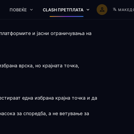
ПОВЕЌЕ
CLASH ПРЕТПЛАТА
МАКЕД
 платформите и јасни ограничувања на
брана врска, но крајната точка,
стираат една избрана крајна точка и да
насока за споредба, а не ветување за