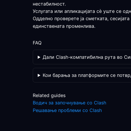
нестабилност.
Услугата или апликацијата сè уште се од
Одделно проверете ја сметката, сесијата
единствената променлива.
FAQ
Дали Clash-компатибилна рута во Си
Кои барања за платформите се потвр
Related guides
Водич за започнување со Clash
Решавање проблеми со Clash