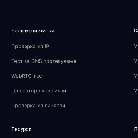
Бесплатни алатки
С
Проверка на IP
V
Тест за DNS протекување
V
WebRTC тест
V
Генератор на лозинки
V
Проверка на линкови
Ресурси
П