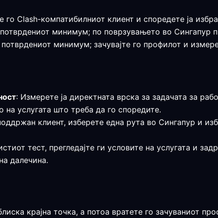
е го Clash-компатибилниот клиент и споредете ја избра
а е потврдениот минимум; по поврзувањето во Сингапур 
е потврдениот минимум; зачувајте го профилот и измере
ност
: Измерете ја директната врска за задачата за рабо
 на услугата што треба да го споредите.
поддржан клиент, изберете една рута во Сингапур и из
истиот тест, прегледајте ги условите на услугата и за
на далечина.
блиска крајна точка, а потоа вратете го зачуваниот про