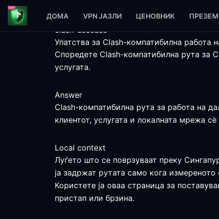
ДОМА
VPN ЈАЗЛИ
ЦЕНОВНИК
ПРЕЗЕМ
clash-usecase
Упатства за Clash-компатибилна работа 
Споредете Clash-компатибилна рута за С
услугата.
Answer
Clash-компатибилна рута за работа на да
клиентот, услугата и локалната мрежа сè
Local context
Луѓето што се поврзуваат преку Сингапур
ја задржат рутата само кога измереното
Користете ја оваа страница за поставува
пристап или брзина.