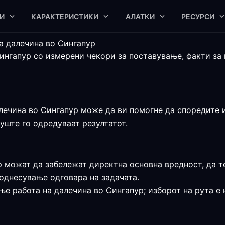
И
КАРАКТЕРИСТИКИ
АЛАТКИ
РЕСУРСИ
на далечина во Сингапур
ингапур со измерени чекори за поставување, факти за
лечина во Сингапур може да ви помогне да споредите из
 уште го одредуваат резултатот.
 можат да забележат директна основна вредност, да те
 однесување одговара на задачата.
ње работа на далечина во Сингапур; изборот на рута е 