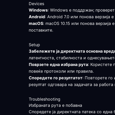
Devices
Windows
: Windows е поддржан; проверет
Android
: Android 7.0 или понова верзиј
macOS
: macOS 10.15 или понова верзија 
поставките.
Setup
Забележете ја директната основна вред
латентноста, стабилноста и однесувањето
Поврзете една избрана рута
: Користете 
повеќе протоколи или правила.
Споредете го резултатот
: Повторете го 
резултат одговара на задачата за работа 
Troubleshooting
Избраната рута е побавна
Споредете ја директната патека со една 