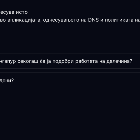
несува исто
 во апликацијата, однесувањето на DNS и политиката на
нгапур секогаш ќе ја подобри работата на далечина?
дени?