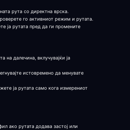
ната рута со директна врска.
проверете го активниот режим и рутата.
те ја рутата пред да ги промените
та на далечина, вклучувајќи ја
бегнувајте истовремено да менувате
држете ја рутата само кога измерениот
фил ако рутата додава застој или