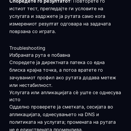
Споредете го резултатот
: Повторете го
истиот тест, прегледајте ги условите на
услугата и задржете ја рутата само кога
измерениот резултат одговара на задачата
поврзана со играта.
Troubleshooting
Избраната рута е побавна
Споредете ја директната патека со една
блиска крајна точка, а потоа вратете го
зачуваниот профил ако рутата додава метеж
или нестабилност.
Услугата или апликацијата сè уште се однесува
исто
Одделно проверете ја сметката, сесијата во
апликацијата, однесувањето на DNS и
политиката на услугата; промената на рутата
не е единствената променлива.