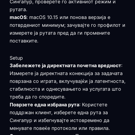
Сингапур, проверете го активниот режим и
рутата.
macOS
: macOS 10.15 или понова верзија е
потврдениот минимум; зачувајте го профилот и
измерете ја рутата пред да ги промените
поставките.
Setup
Забележете ја директната почетна вредност
:
Измерете ја директната конекција за задачата
поврзана со играта, вклучувајќи ја латентноста,
стабилноста и однесувањето на услугата што
треба да го споредите.
Поврзете една избрана рута
: Користете
поддржан клиент, изберете една рута за
Сингапур и избегнувајте истовремено да
менувате повеќе протоколи или правила.