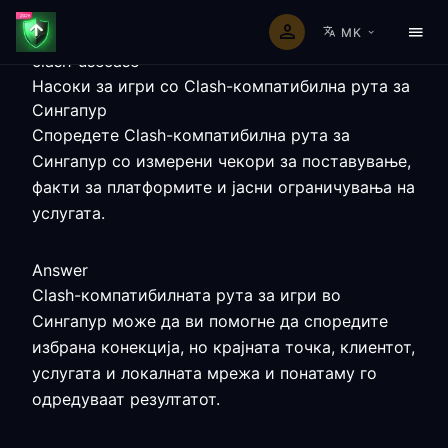
MK
clash-usecase
Насоки за игри со Clash-компатибилна рута за
Сингапур
Споредете Clash-компатибилна рута за
Сингапур со измерени чекори за поставување,
факти за платформите и јасни ограничувања на
услугата.
Answer
Clash-компатибилната рута за игри во
Сингапур може да ви помогне да споредите
избрана конекција, но крајната точка, клиентот,
услугата и локалната мрежа и понатаму го
одредуваат резултатот.