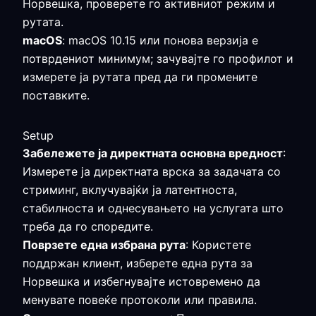
Норвешка, проверете го активниот режим и
рутата.
macOS
: macOS 10.15 или понова верзија е
потврдениот минимум; зачувајте го профилот и
измерете ја рутата пред да ги промените
поставките.
Setup
Забележете ја директната основна вредност
:
Измерете ја директната врска за задачата со
стриминг, вклучувајќи ја латентноста,
стабилноста и однесувањето на услугата што
треба да го споредите.
Поврзете една избрана рута
: Користете
поддржан клиент, изберете една рута за
Норвешка и избегнувајте истовремено да
менувате повеќе протоколи или правила.