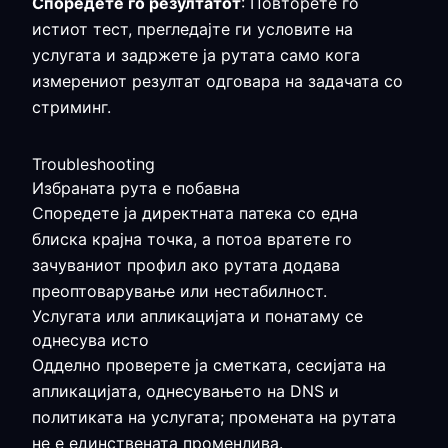
Споредете го резултатот
: Повторете го
истиот тест, прегледајте ги условите на
услугата и задржете ја рутата само кога
измерениот резултат одговара на задачата со
стриминг.
Troubleshooting
Избраната рута е побавна
Споредете ја директната патека со една
блиска крајна точка, а потоа вратете го
зачуваниот профил ако рутата додава
преоптоварување или нестабилност.
Услугата или апликацијата и понатаму се
однесува исто
Одделно проверете ја сметката, сесијата на
апликацијата, однесувањето на DNS и
политиката на услугата; промената на рутата
не е единствената променлива.