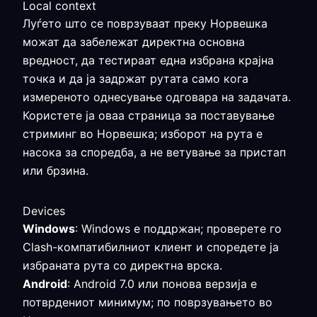
Local context
Луѓето што се поврзуваат преку Норвешка
можат да забележат директна основна
вредност, да тестираат една избрана крајна
точка и да ја задржат рутата само кога
измереното однесување одговара на задачата.
Користете ја оваа страница за поставување
стриминг во Норвешка; изборот на рута е
насока за споредба, а не ветување за пристап
или брзина.
Devices
Windows
: Windows е поддржан; проверете го
Clash-компатибилниот клиент и споредете ја
избраната рута со директна врска.
Android
: Android 7.0 или понова верзија е
потврдениот минимум; по поврзувањето во