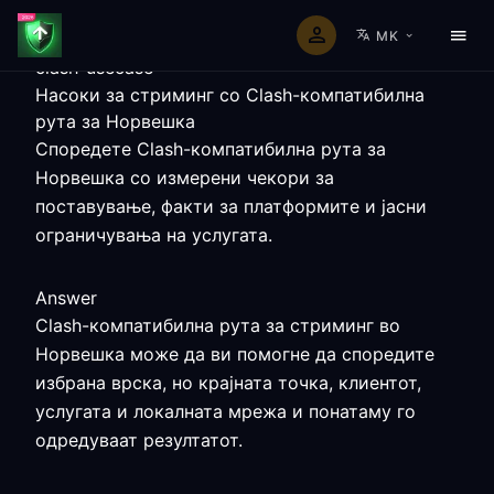
MK
clash-usecase
Насоки за стриминг со Clash-компатибилна
рута за Норвешка
Споредете Clash-компатибилна рута за
Норвешка со измерени чекори за
поставување, факти за платформите и јасни
ограничувања на услугата.
Answer
Clash-компатибилна рута за стриминг во
Норвешка може да ви помогне да споредите
избрана врска, но крајната точка, клиентот,
услугата и локалната мрежа и понатаму го
одредуваат резултатот.