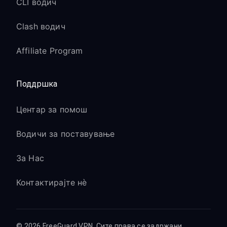
CLI водич
Clash водич
Affiliate Program
Поддршка
Центар за помош
Водичи за поставување
За Нас
Контактирајте нè
© 2026 FreeGuard VPN. Сите права се задржани.