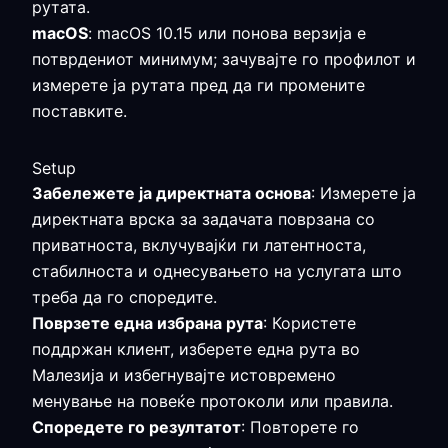
рутата.
macOS
: macOS 10.15 или понова верзија е
потврдениот минимум; зачувајте го профилот и
измерете ја рутата пред да ги промените
поставките.
Setup
Забележете ја директната основа
: Измерете ја
директната врска за задачата поврзана со
приватноста, вклучувајќи ги латентноста,
стабилноста и однесувањето на услугата што
треба да го споредите.
Поврзете една избрана рута
: Користете
поддржан клиент, изберете една рута во
Малезија и избегнувајте истовремено
менување на повеќе протоколи или правила.
Споредете го резултатот
: Повторете го