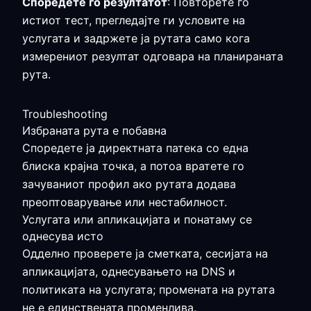
Споредете го резултатот
: Повторете го
истиот тест, прегледајте ги условите на
услугата и задржете ја рутата само кога
измерениот резултат одговара на планираната
рута.
Troubleshooting
Избраната рута е побавна
Споредете ја директната патека со една
блиска крајна точка, а потоа вратете го
зачуваниот профил ако рутата додава
преоптоварување или нестабилност.
Услугата или апликацијата и понатаму се
однесува исто
Одделно проверете ја сметката, сесијата на
апликацијата, однесувањето на DNS и
политиката на услугата; промената на рутата
не е единствената променлива.