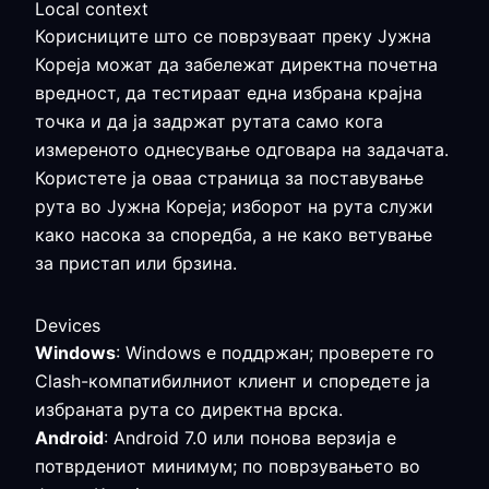
Local context
Корисниците што се поврзуваат преку Јужна
Кореја можат да забележат директна почетна
вредност, да тестираат една избрана крајна
точка и да ја задржат рутата само кога
измереното однесување одговара на задачата.
Користете ја оваа страница за поставување
рута во Јужна Кореја; изборот на рута служи
како насока за споредба, а не како ветување
за пристап или брзина.
Devices
Windows
: Windows е поддржан; проверете го
Clash-компатибилниот клиент и споредете ја
избраната рута со директна врска.
Android
: Android 7.0 или понова верзија е
потврдениот минимум; по поврзувањето во