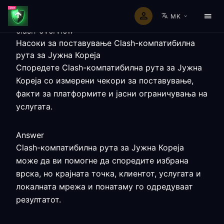
MK
clash-overview
Насоки за поставување Clash-компатибилна
рута за Јужна Кореја
Споредете Clash-компатибилна рута за Јужна
Кореја со измерени чекори за поставување,
факти за платформите и јасни ограничувања на
услугата.
Answer
Clash-компатибилна рута за Јужна Кореја
може да ви помогне да споредите избрана
врска, но крајната точка, клиентот, услугата и
локалната мрежа и понатаму го одредуваат
резултатот.