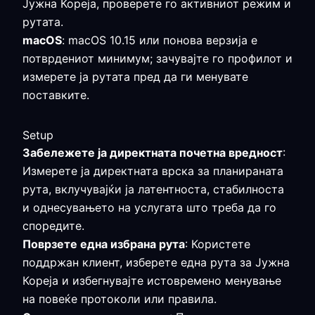
Јужна Кореја, проверете го активниот режим и
рутата.
macOS
: macOS 10.15 или понова верзија е
потврдениот минимум; зачувајте го профилот и
измерете ја рутата пред да ги менувате
поставките.
Setup
Забележете ја директната почетна вредност
:
Измерете ја директната врска за планираната
рута, вклучувајќи ја латентноста, стабилноста
и однесувањето на услугата што треба да го
споредите.
Поврзете една избрана рута
: Користете
поддржан клиент, изберете една рута за Јужна
Кореја и избегнувајте истовремено менување
на повеќе протоколи или правила.