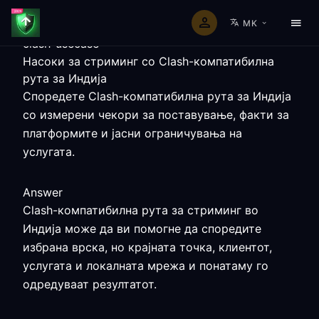
MK
clash-usecase
Насоки за стриминг со Clash-компатибилна
рута за Индија
Споредете Clash-компатибилна рута за Индија
со измерени чекори за поставување, факти за
платформите и јасни ограничувања на
услугата.
Answer
Clash-компатибилна рута за стриминг во
Индија може да ви помогне да споредите
избрана врска, но крајната точка, клиентот,
услугата и локалната мрежа и понатаму го
одредуваат резултатот.