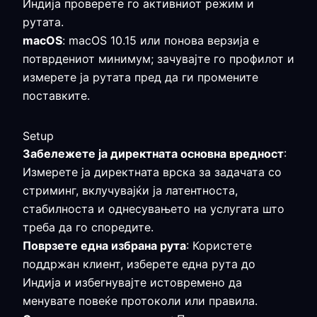
Индија проверете го активниот режим и
рутата.
macOS
: macOS 10.15 или понова верзија е
потврдениот минимум; зачувајте го профилот и
измерете ја рутата пред да ги промените
поставките.
Setup
Забележете ја директната основна вредност
:
Измерете ја директната врска за задачата со
стриминг, вклучувајќи ја латентноста,
стабилноста и однесувањето на услугата што
треба да го споредите.
Поврзете една избрана рута
: Користете
поддржан клиент, изберете една рута до
Индија и избегнувајте истовремено да
менувате повеќе протоколи или правила.