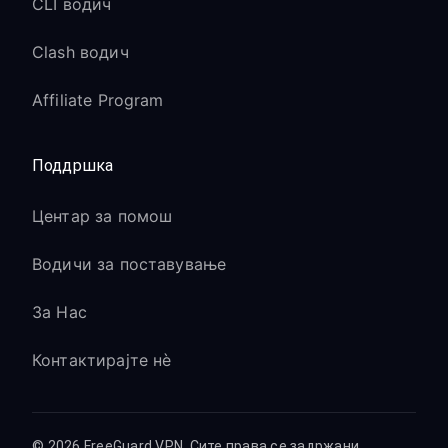
CLI водич
Clash водич
Affiliate Program
Поддршка
Центар за помош
Водичи за поставување
За Нас
Контактирајте нè
© 2026 FreeGuard VPN. Сите права се задржани.