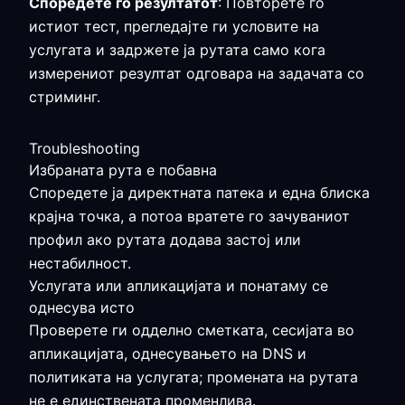
Споредете го резултатот
: Повторете го
истиот тест, прегледајте ги условите на
услугата и задржете ја рутата само кога
измерениот резултат одговара на задачата со
стриминг.
Troubleshooting
Избраната рута е побавна
Споредете ја директната патека и една блиска
крајна точка, а потоа вратете го зачуваниот
профил ако рутата додава застој или
нестабилност.
Услугата или апликацијата и понатаму се
однесува исто
Проверете ги одделно сметката, сесијата во
апликацијата, однесувањето на DNS и
политиката на услугата; промената на рутата
не е единствената променлива.