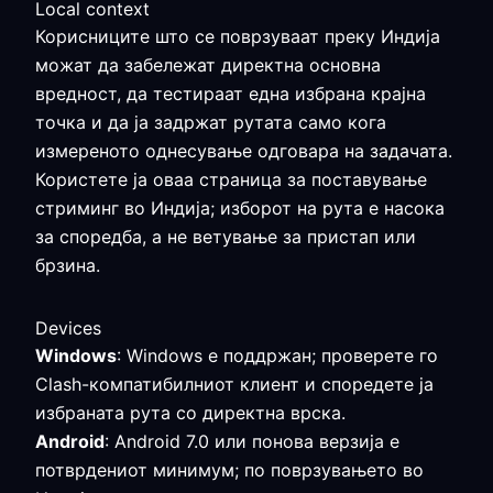
Local context
Корисниците што се поврзуваат преку Индија
можат да забележат директна основна
вредност, да тестираат една избрана крајна
точка и да ја задржат рутата само кога
измереното однесување одговара на задачата.
Користете ја оваа страница за поставување
стриминг во Индија; изборот на рута е насока
за споредба, а не ветување за пристап или
брзина.
Devices
Windows
: Windows е поддржан; проверете го
Clash-компатибилниот клиент и споредете ја
избраната рута со директна врска.
Android
: Android 7.0 или понова верзија е
потврдениот минимум; по поврзувањето во