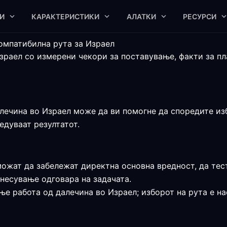
И
КАРАКТЕРИСТИКИ
АЛАТКИ
РЕСУРСИ
компатибилна рута за Израел
зраел со измерени чекори за поставување, факти за п
лечина во Израел може да ви помогне да споредите избр
едуваат резултатот.
ожат да забележат директна основна вредност, да тест
несување одговара на задачата.
ње работа од далечина во Израел; изборот на рута е на