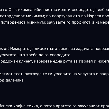
е го Clash-компатибилниот клиент и споредете ја избра
а е потврдениот минимум; по поврзувањето во Израел пр
е потврдениот минимум; зачувајте го профилот и измере
ност
: Измерете ја директната врска за задачата поврза
услугата што треба да го споредите.
поддржан клиент, изберете една рута за Израел и избе
истиот тест, разгледајте ги условите на услугата и за
 од далечина.
блиска крајна точка, а потоа вратете го зачуваниот п