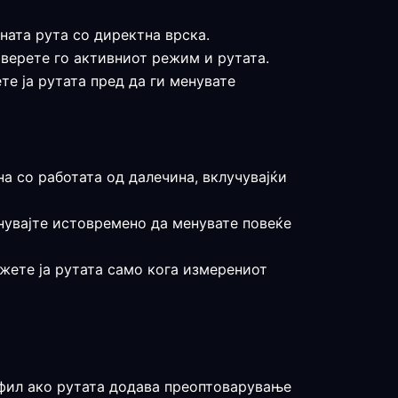
ната рута со директна врска.
оверете го активниот режим и рутата.
те ја рутата пред да ги менувате
на со работата од далечина, вклучувајќи
гнувајте истовремено да менувате повеќе
држете ја рутата само кога измерениот
рофил ако рутата додава преоптоварување