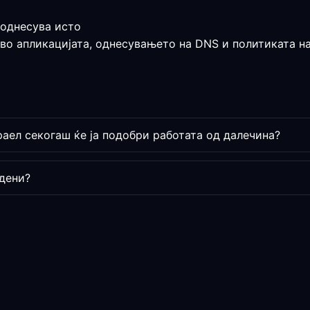
 однесува исто
 во апликацијата, однесувањето на DNS и политиката на
аел секогаш ќе ја подобри работата од далечина?
дени?