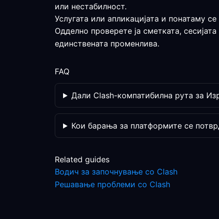
или нестабилност.
Услугата или апликацијата и понатаму се
Одделно проверете ја сметката, сесијата
единствената променлива.
FAQ
Дали Clash-компатибилна рута за Изр
Кои барања за платформите се потвр
Related guides
Водич за започнување со Clash
Решавање проблеми со Clash