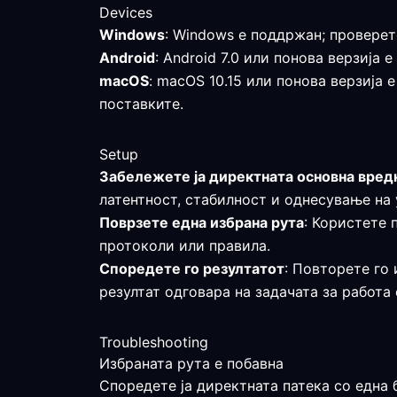
Devices
Windows
: Windows е поддржан; проверет
Android
: Android 7.0 или понова верзиј
macOS
: macOS 10.15 или понова верзија 
поставките.
Setup
Забележете ја директната основна вред
латентност, стабилност и однесување на 
Поврзете една избрана рута
: Користете 
протоколи или правила.
Споредете го резултатот
: Повторете го 
резултат одговара на задачата за работа
Troubleshooting
Избраната рута е побавна
Споредете ја директната патека со една 