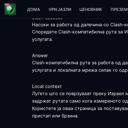
ДОМА
VPN ЈАЗЛИ
ЦЕНОВНИК
ПРЕЗЕМ
clash-usecase
Насоки за работа од далечина со Clash-
Споредете Clash-компатибилна рута за И
услугата.
Answer
Clash-компатибилна рута за работа од да
услугата и локалната мрежа сепак го одр
Local context
Луѓето што се поврзуваат преку Израел м
задржат рутата само кога измереното од
Користете ја оваа страница за поставува
пристап или брзина.