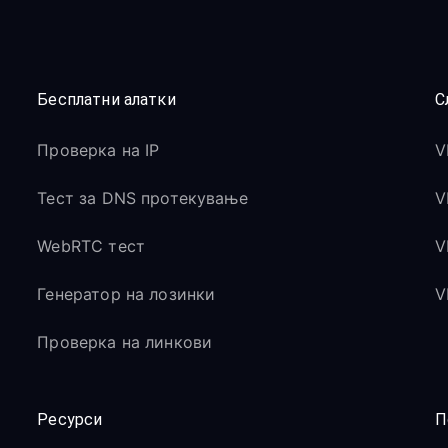
Бесплатни алатки
С
Проверка на IP
V
Тест за DNS протекување
V
WebRTC тест
V
Генератор на лозинки
V
Проверка на линкови
Ресурси
П