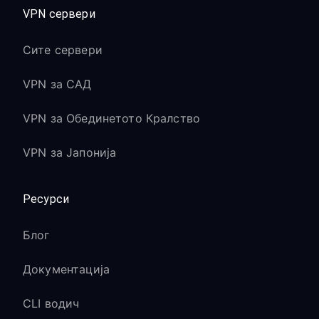
VPN сервери
Сите сервери
VPN за САД
VPN за Обединетото Кралство
VPN за Јапонија
Ресурси
Блог
Документација
CLI водич