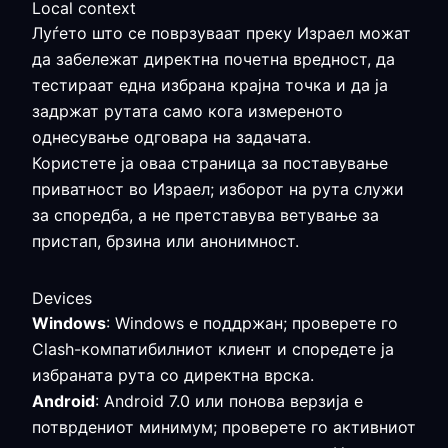
Local context
Луѓето што се поврзуваат преку Израел можат
да забележат директна почетна вредност, да
тестираат една избрана крајна точка и да ја
задржат рутата само кога измереното
однесување одговара на задачата.
Користете ја оваа страница за поставување
приватност во Израел; изборот на рута служи
за споредба, а не претставува ветување за
пристап, брзина или анонимност.
Devices
Windows
: Windows е поддржан; проверете го
Clash-компатибилниот клиент и споредете ја
избраната рута со директна врска.
Android
: Android 7.0 или понова верзија е
потврдениот минимум; проверете го активниот