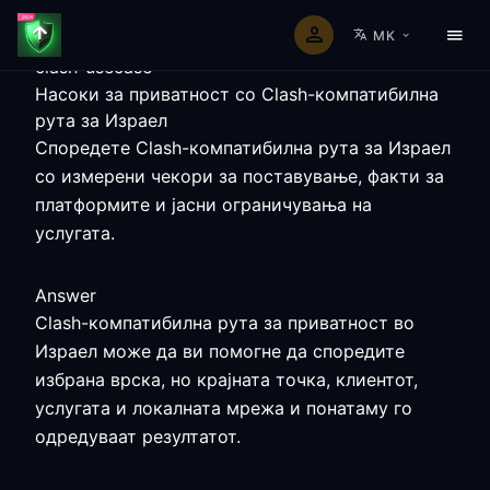
MK
clash-usecase
Насоки за приватност со Clash-компатибилна
рута за Израел
Споредете Clash-компатибилна рута за Израел
со измерени чекори за поставување, факти за
платформите и јасни ограничувања на
услугата.
Answer
Clash-компатибилна рута за приватност во
Израел може да ви помогне да споредите
избрана врска, но крајната точка, клиентот,
услугата и локалната мрежа и понатаму го
одредуваат резултатот.