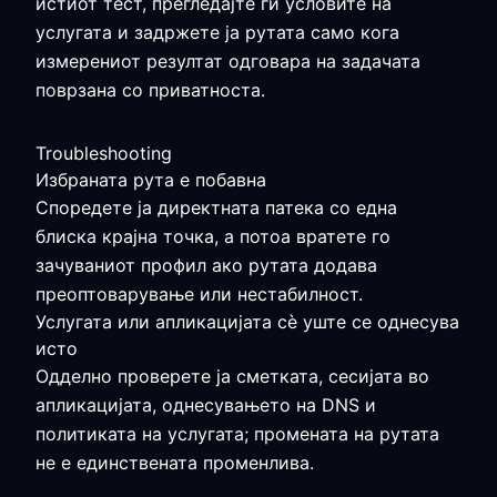
истиот тест, прегледајте ги условите на
услугата и задржете ја рутата само кога
измерениот резултат одговара на задачата
поврзана со приватноста.
Troubleshooting
Избраната рута е побавна
Споредете ја директната патека со една
блиска крајна точка, а потоа вратете го
зачуваниот профил ако рутата додава
преоптоварување или нестабилност.
Услугата или апликацијата сè уште се однесува
исто
Одделно проверете ја сметката, сесијата во
апликацијата, однесувањето на DNS и
политиката на услугата; промената на рутата
не е единствената променлива.