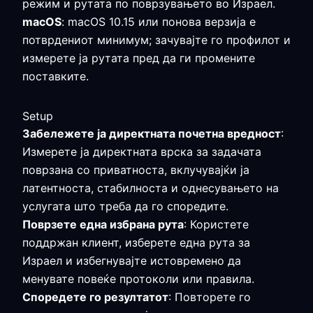
режим и рутата по поврзувањето во Израел.
macOS
: macOS 10.15 или понова верзија е
потврдениот минимум; зачувајте го профилот и
измерете ја рутата пред да ги промените
поставките.
Setup
Забележете ја директната почетна вредност
:
Измерете ја директната врска за задачата
поврзана со приватноста, вклучувајќи ја
латентноста, стабилноста и однесувањето на
услугата што треба да го споредите.
Поврзете една избрана рута
: Користете
поддржан клиент, изберете една рута за
Израел и избегнувајте истовремено да
менувате повеќе протоколи или правила.
Споредете го резултатот
: Повторете го