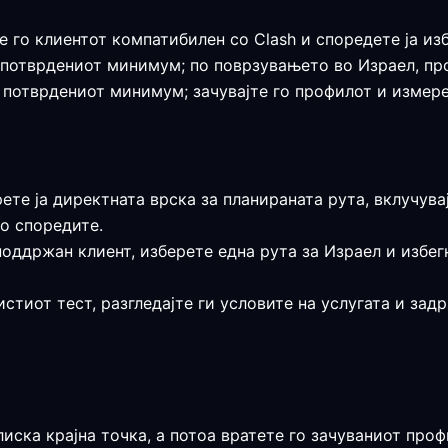
е го клиентот компатибилен со Clash и споредете ја из
 е потврдениот минимум; по поврзувањето во Израел, п
е потврдениот минимум; зачувајте го профилот и измере
рете ја директната врска за планираната рута, вклучува
о споредите.
поддржан клиент, изберете една рута за Израел и избе
истиот тест, разгледајте ги условите на услугата и за
лиска крајна точка, а потоа вратете го зачуваниот пр