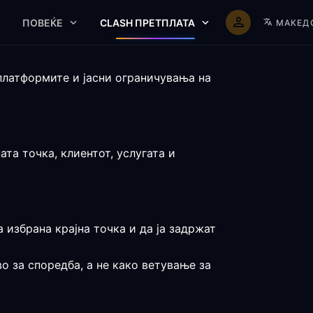
ПОВЕЌЕ
CLASH ПРЕТПЛАТА
МАКЕД
платформите и јасни ограничувања на
та точка, клиентот, услугата и
 избрана крајна точка и да ја задржат
о за споредба, а не како ветување за