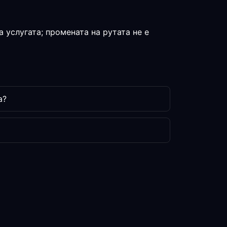
 услугата; промената на рутата не е
а?