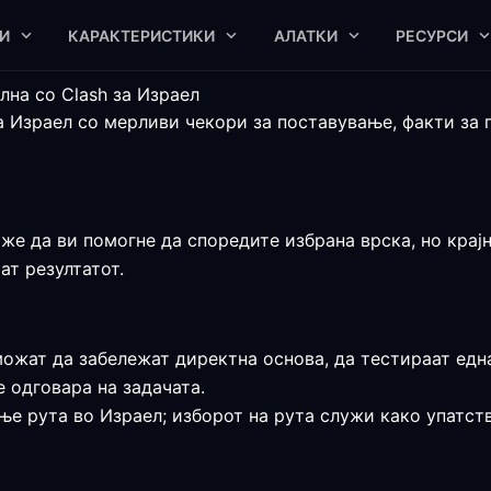
И
КАРАКТЕРИСТИКИ
АЛАТКИ
РЕСУРСИ
лна со Clash за Израел
а Израел со мерливи чекори за поставување, факти за 
же да ви помогне да споредите избрана врска, но крајна
ат резултатот.
ожат да забележат директна основа, да тестираат една
 одговара на задачата.
ње рута во Израел; изборот на рута служи како упатств