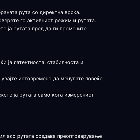
браната рута со директна врска.
роверете го активниот режим и рутата.
те ја рутата пред да ги промените
јќи ја латентноста, стабилноста и
гнувајте истовремено да менувате повеќе
држете ја рутата само кога измерениот
офил ако рутата создава преоптоварување