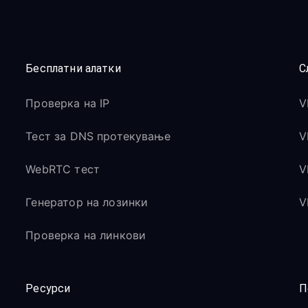
Бесплатни алатки
С
Проверка на IP
V
Тест за DNS протекување
V
WebRTC тест
V
Генератор на лозинки
V
Проверка на линкови
Ресурси
П