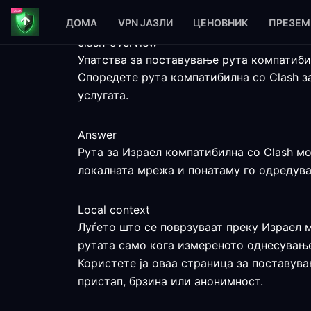
ДОМА
VPN ЈАЗЛИ
ЦЕНОВНИК
ПРЕЗЕМ
clash-overview
Упатства за поставување рута компатиби
Споредете рута компатибилна со Clash з
услугата.
Answer
Рута за Израел компатибилна со Clash мо
локалната мрежа и понатаму го одредува
Local context
Луѓето што се поврзуваат преку Израел м
рутата само кога измереното однесување
Користете ја оваа страница за поставува
пристап, брзина или анонимност.