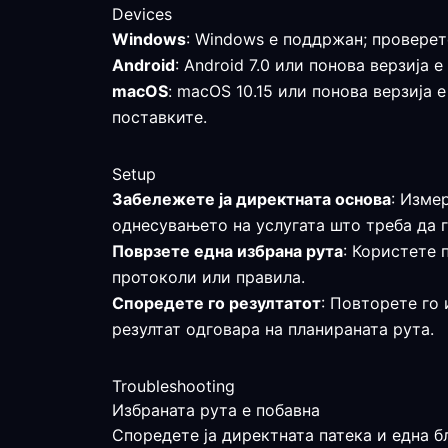
Devices
Windows
: Windows е поддржан; проверет
Android
: Android 7.0 или понова верзија
macOS
: macOS 10.15 или понова верзија 
поставките.
Setup
Забележете ја директната основа
: Изме
однесувањето на услугата што треба да г
Поврзете една избрана рута
: Користете 
протоколи или правила.
Споредете го резултатот
: Повторете го 
резултат одговара на планираната рута.
Troubleshooting
Избраната рута е побавна
Споредете ја директната патека и една б