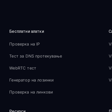
Бесплатни алатки
С
Проверка на IP
V
Тест за DNS протекување
V
WebRTC тест
V
Генератор на лозинки
V
Проверка на линкови
Ресурси
П