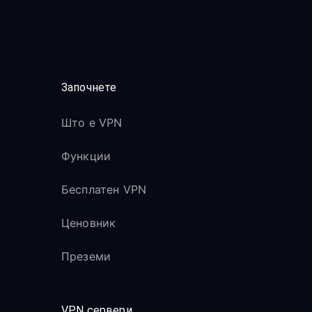
Започнете
Што е VPN
Функции
Бесплатен VPN
Ценовник
Преземи
VPN сервери