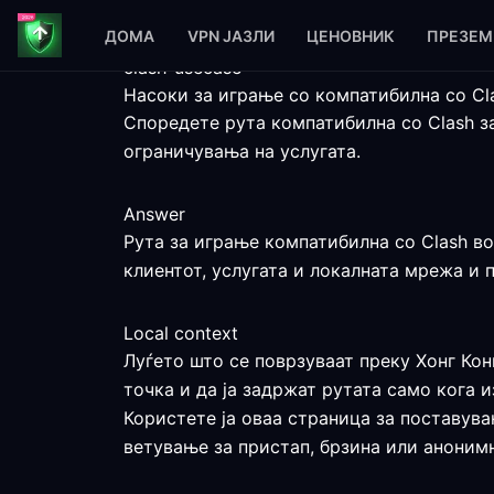
ДОМА
VPN ЈАЗЛИ
ЦЕНОВНИК
ПРЕЗЕМ
clash-usecase
Насоки за играње со компатибилна со Cla
Споредете рута компатибилна со Clash за
ограничувања на услугата.
Answer
Рута за играње компатибилна со Clash во
клиентот, услугата и локалната мрежа и 
Local context
Луѓето што се поврзуваат преку Хонг Кон
точка и да ја задржат рутата само кога 
Користете ја оваа страница за поставувањ
ветување за пристап, брзина или аноним