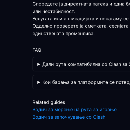
Споредете ја директната патека и една б
или нестабилност.
Услугата или апликацијата и понатаму се
Одделно проверете ја сметката, сесијата
единствената променлива.
FAQ
Дали рута компатибилна со Clash за 
Кои барања за платформите се потвр
Related guides
Водич за мерење на рута за играње
Водич за започнување со Clash