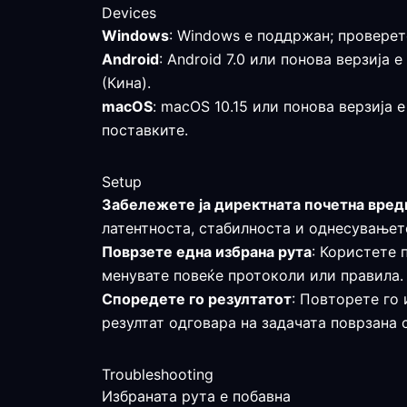
Devices
Windows
: Windows е поддржан; проверет
Android
: Android 7.0 или понова верзија
(Кина).
macOS
: macOS 10.15 или понова верзија 
поставките.
Setup
Забележете ја директната почетна вред
латентноста, стабилноста и однесувањето
Поврзете една избрана рута
: Користете 
менувате повеќе протоколи или правила.
Споредете го резултатот
: Повторете го 
резултат одговара на задачата поврзана 
Troubleshooting
Избраната рута е побавна