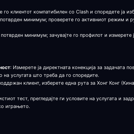
е го клиентот компатибилен со Clash и споредете ја из
 е потврден минимум; проверете го активниот режим и 
е потврден минимум; зачувајте го профилот и измерете 
ност
: Измерете ја директната конекција за задачата по
 на услугата што треба да го споредите.
поддржан клиент, изберете една рута за Хонг Конг (Кин
истиот тест, прегледајте ги условите на услугата и за
со играњето.