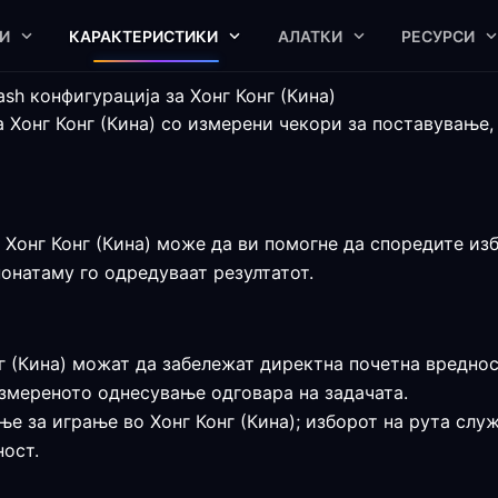
И
КАРАКТЕРИСТИКИ
АЛАТКИ
РЕСУРСИ
sh конфигурација за Хонг Конг (Кина)
 Хонг Конг (Кина) со измерени чекори за поставување,
 Хонг Конг (Кина) може да ви помогне да споредите избр
понатаму го одредуваат резултатот.
г (Кина) можат да забележат директна почетна вреднос
измереното однесување одговара на задачата.
е за играње во Хонг Конг (Кина); изборот на рута служ
ност.