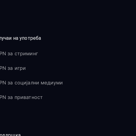
лучаи на употреба
PN за стриминг
PN за игри
PN за социјални медиуми
PN за приватност
оддршка