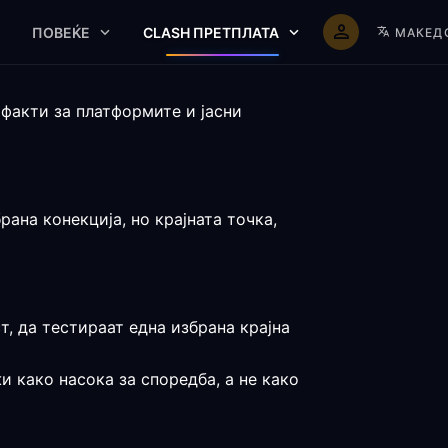
ПОВЕЌЕ
CLASH ПРЕТПЛАТА
МАКЕД
 факти за платформите и јасни
ана конекција, но крајната точка,
т, да тестираат една избрана крајна
и како насока за споредба, а не како