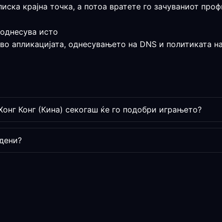
лиска крајна точка, а потоа вратете го зачуваниот пр
 однесува исто
 во апликацијата, однесувањето на DNS и политиката на
Хонг Конг (Кина) секогаш ќе го подобри играњето?
дени?