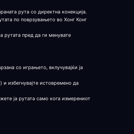
браната рута со директна конекција.
рутата по поврзувањето во Хонг Конг
ја рутата пред да ги менувате
врзана со играњето, вклучувајќи ја
а) и избегнувајте истовремено да
држете ја рутата само кога измерениот