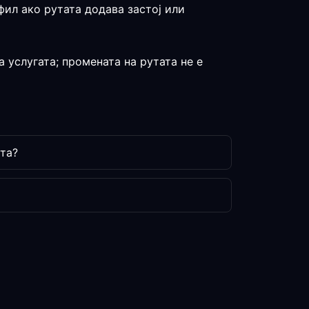
фил ако рутата додава застој или
 услугата; промената на рутата не е
та?