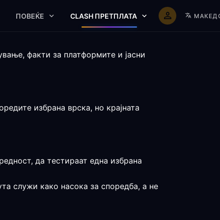
ПОВЕЌЕ
CLASH ПРЕТПЛАТА
МАКЕД
вање, факти за платформите и јасни
оредите избрана врска, но крајната
редност, да тестираат една избрана
та служи како насока за споредба, а не