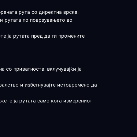
браната рута со директна врска.
 и рутата по поврзувањето во
те ја рутата пред да ги промените
на со приватноста, вклучувајќи ја
ралство и избегнувајте истовремено да
држете ја рутата само кога измерениот