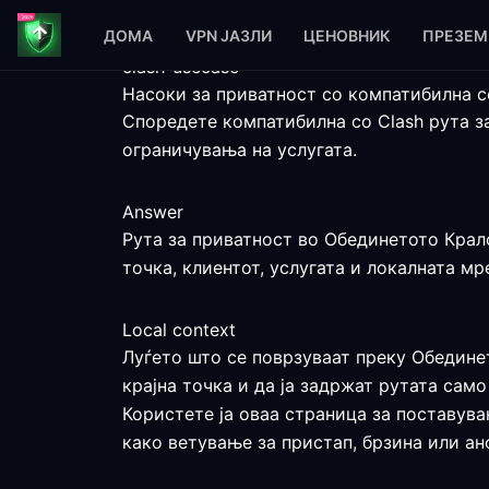
ДОМА
VPN ЈАЗЛИ
ЦЕНОВНИК
ПРЕЗЕМ
clash-usecase
Насоки за приватност со компатибилна с
Споредете компатибилна со Clash рута з
ограничувања на услугата.
Answer
Рута за приватност во Обединетото Кралс
точка, клиентот, услугата и локалната м
Local context
Луѓето што се поврзуваат преку Обедине
крајна точка и да ја задржат рутата сам
Користете ја оваа страница за поставува
како ветување за пристап, брзина или ан