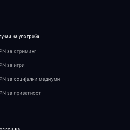
лучаи на употреба
PN за стриминг
PN за игри
PN за социјални медиуми
PN за приватност
оддршка