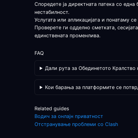
Споредете ја директната патека со една 
нестабилност.
Услугата или апликацијата и понатаму се
Проверете ги одделно сметката, сесијата
единствената променлива.
FAQ
Дали рута за Обединетото Кралство 
Кои барања за платформите се потвр
Related guides
Водич за онлајн приватност
Отстранување проблеми со Clash