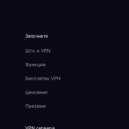
Започнете
Што е VPN
Функции
Бесплатен VPN
Ценовник
Преземи
VPN сервери