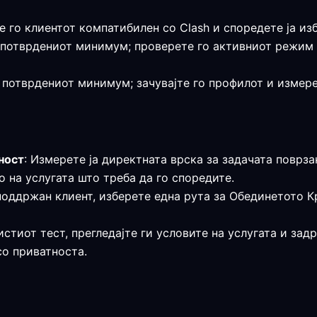
е го клиентот компатибилен со Clash и споредете ја из
а е потврдениот минимум; проверете го активниот режим
е потврдениот минимум; зачувајте го профилот и измере
ност
: Измерете ја директната врска за задачата поврза
 на услугата што треба да го споредите.
поддржан клиент, изберете една рута за Обединетото К
истиот тест, прегледајте ги условите на услугата и за
со приватноста.