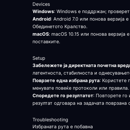
Devices
Windows
: Windows е поддржан; проверет
Android
: Android 7.0 или понова верзиј
Обединетото Кралство.
macOS
: macOS 10.15 или понова верзија 
поставките.
Setup
Забележете ја директната почетна вред
латентноста, стабилноста и однесувањето
Поврзете една избрана рута
: Користете 
менувате повеќе протоколи или правила.
Споредете го резултатот
: Повторете го 
резултат одговара на задачата поврзана 
Troubleshooting
Избраната рута е побавна