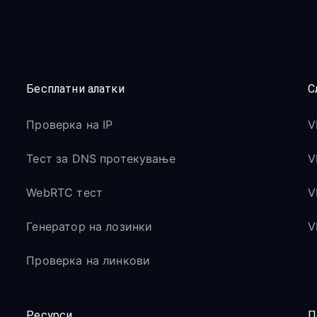
Бесплатни алатки
С
Проверка на IP
V
Тест за DNS протекување
V
WebRTC тест
V
Генератор на лозинки
V
Проверка на линкови
Ресурси
П