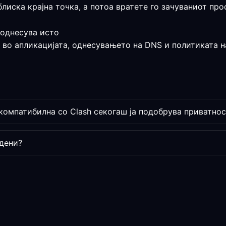
блиска крајна точка, а потоа вратете го зачуваниот про
 однесува исто
 во апликацијата, однесувањето на DNS и политиката на
компатибилна со Clash секогаш ја подобрува приватнос
дени?