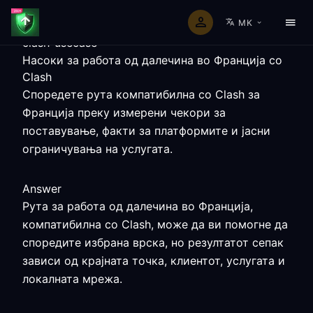
MK
clash-usecase
Насоки за работа од далечина во Франција со
Clash
Споредете рута компатибилна со Clash за
Франција преку измерени чекори за
поставување, факти за платформите и јасни
ограничувања на услугата.
Answer
Рута за работа од далечина во Франција,
компатибилна со Clash, може да ви помогне да
споредите избрана врска, но резултатот сепак
зависи од крајната точка, клиентот, услугата и
локалната мрежа.