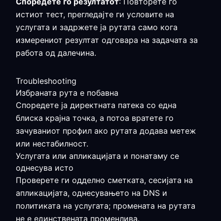
Споредете го резултатот
: Повторете го
истиот тест, прегледајте ги условите на
услугата и задржете ја рутата само кога
измерениот резултат одговара на задачата за
работа од далечина.
Troubleshooting
Избраната рута е побавна
Споредете ја директната патека со една
блиска крајна точка, а потоа вратете го
зачуваниот профил ако рутата додава метеж
или нестабилност.
Услугата или апликацијата и понатаму се
однесува исто
Проверете ги одделно сметката, сесијата на
апликацијата, однесувањето на DNS и
политиката на услугата; промената на рутата
не е единствената променлива.