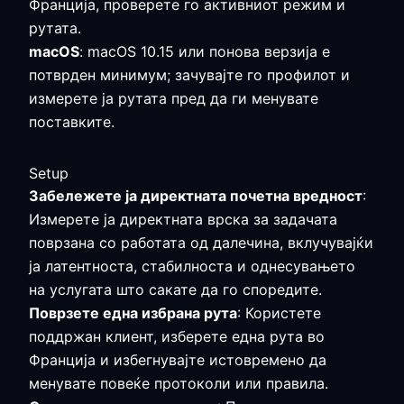
Франција, проверете го активниот режим и
рутата.
macOS
: macOS 10.15 или понова верзија е
потврден минимум; зачувајте го профилот и
измерете ја рутата пред да ги менувате
поставките.
Setup
Забележете ја директната почетна вредност
:
Измерете ја директната врска за задачата
поврзана со работата од далечина, вклучувајќи
ја латентноста, стабилноста и однесувањето
на услугата што сакате да го споредите.
Поврзете една избрана рута
: Користете
поддржан клиент, изберете една рута во
Франција и избегнувајте истовремено да
менувате повеќе протоколи или правила.