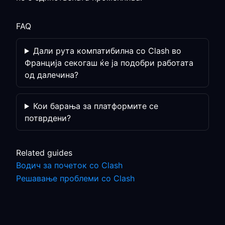
FAQ
Дали рута компатибилна со Clash во
Франција секогаш ќе ја подобри работата
од далечина?
Кои барања за платформите се
потврдени?
Related guides
Водич за почеток со Clash
Решавање проблеми со Clash