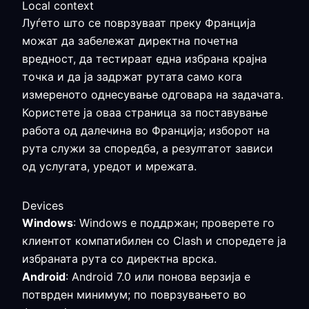
Local context
Луѓето што се поврзуваат преку Франција
можат да забележат директна почетна
вредност, да тестираат една избрана крајна
точка и да ја задржат рутата само кога
измереното однесување одговара на задачата.
Користете ја оваа страница за поставување
работа од далечина во Франција; изборот на
рута служи за споредба, а резултатот зависи
од услугата, уредот и мрежата.
Devices
Windows
: Windows е поддржан; проверете го
клиентот компатибилен со Clash и споредете ја
избраната рута со директна врска.
Android
: Android 7.0 или понова верзија е
потврден минимум; по поврзувањето во