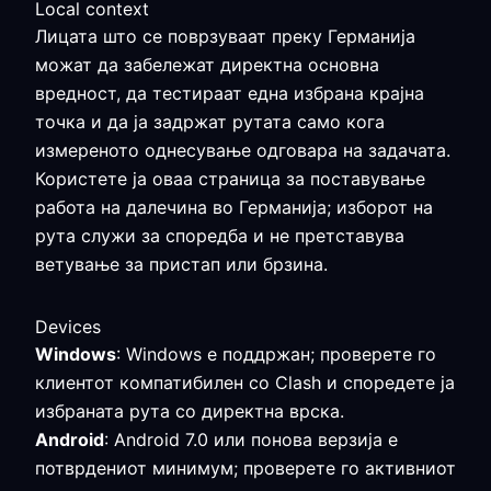
Local context
Лицата што се поврзуваат преку Германија
можат да забележат директна основна
вредност, да тестираат една избрана крајна
точка и да ја задржат рутата само кога
измереното однесување одговара на задачата.
Користете ја оваа страница за поставување
работа на далечина во Германија; изборот на
рута служи за споредба и не претставува
ветување за пристап или брзина.
Devices
Windows
: Windows е поддржан; проверете го
клиентот компатибилен со Clash и споредете ја
избраната рута со директна врска.
Android
: Android 7.0 или понова верзија е
потврдениот минимум; проверете го активниот