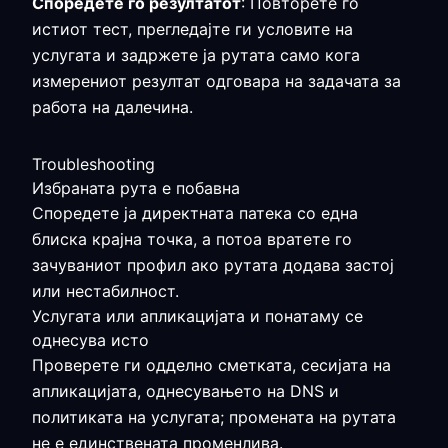
Споредете го резултатот
: Повторете го
истиот тест, прегледајте ги условите на
услугата и задржете ја рутата само кога
измерениот резултат одговара на задачата за
работа на далечина.
Troubleshooting
Избраната рута е побавна
Споредете ја директната патека со една
блиска крајна точка, а потоа вратете го
зачуваниот профил ако рутата додава застој
или нестабилност.
Услугата или апликацијата и понатаму се
однесува исто
Проверете ги одделно сметката, сесијата на
апликацијата, однесувањето на DNS и
политиката на услугата; промената на рутата
не е единствената променлива.