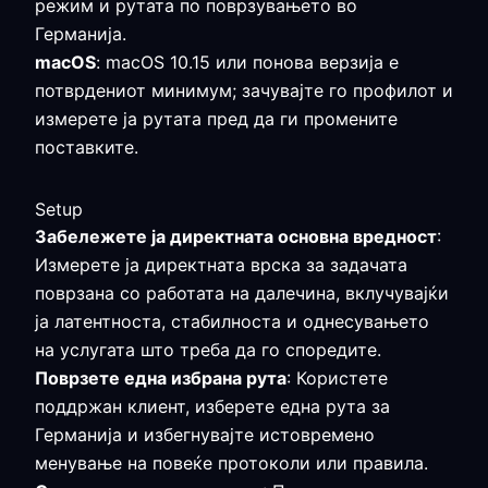
режим и рутата по поврзувањето во
Германија.
macOS
: macOS 10.15 или понова верзија е
потврдениот минимум; зачувајте го профилот и
измерете ја рутата пред да ги промените
поставките.
Setup
Забележете ја директната основна вредност
:
Измерете ја директната врска за задачата
поврзана со работата на далечина, вклучувајќи
ја латентноста, стабилноста и однесувањето
на услугата што треба да го споредите.
Поврзете една избрана рута
: Користете
поддржан клиент, изберете една рута за
Германија и избегнувајте истовремено
менување на повеќе протоколи или правила.