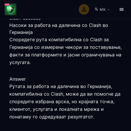
MK
clash-usecase
Насоки за работа на далечина со Clash во
Германија
Споредете рута компатибилна со Clash за
Германија со измерени чекори за поставување,
факти за платформите и јасни ограничувања на
услугата.
Answer
Рутата за работа на далечина во Германија,
компатибилна со Clash, може да ви помогне да
споредите избрана врска, но крајната точка,
клиентот, услугата и локалната мрежа и
понатаму го одредуваат резултатот.