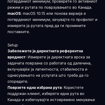
потврдениот минимум; проверете го активниот
режим и рутата по поврзувањето во Канада.
macOS
: macOS 10.15 или понова верзија е
потврдениот минимум; зачувајте го профилот и
измерете ја рутата пред да ги промените
поставките.
Setup
Забележете ја директната референтна
вредност
: Измерете ја директната врска за
задачата поврзана со работата од далечина,
вклучувајќи ја латентноста, стабилноста и
однесувањето на услугата што треба да го
споредите.
Поврзете една избрана рута
: Користете
поддржан клиент, изберете една рута во
Канада и избегнувајте истовремено менување