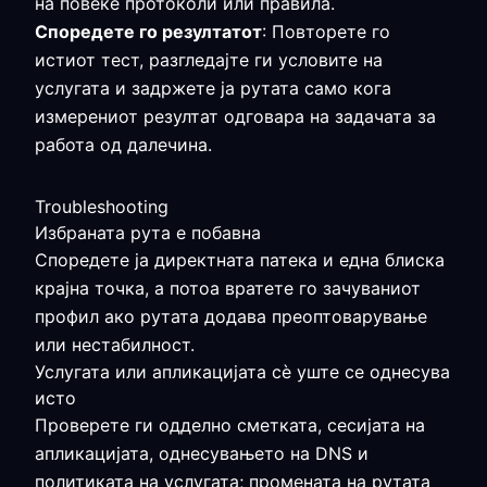
на повеќе протоколи или правила.
Споредете го резултатот
: Повторете го
истиот тест, разгледајте ги условите на
услугата и задржете ја рутата само кога
измерениот резултат одговара на задачата за
работа од далечина.
Troubleshooting
Избраната рута е побавна
Споредете ја директната патека и една блиска
крајна точка, а потоа вратете го зачуваниот
профил ако рутата додава преоптоварување
или нестабилност.
Услугата или апликацијата сè уште се однесува
исто
Проверете ги одделно сметката, сесијата на
апликацијата, однесувањето на DNS и
политиката на услугата; промената на рутата