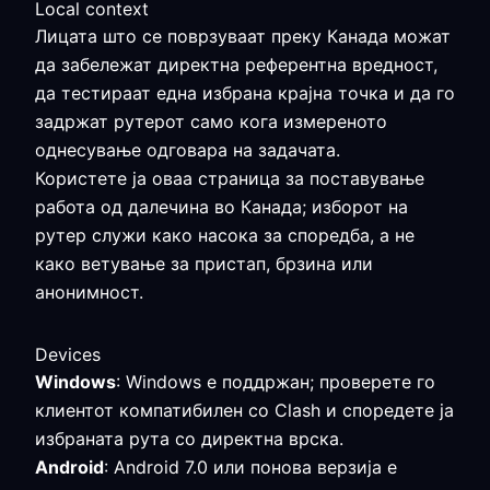
Local context
Лицата што се поврзуваат преку Канада можат
да забележат директна референтна вредност,
да тестираат една избрана крајна точка и да го
задржат рутерот само кога измереното
однесување одговара на задачата.
Користете ја оваа страница за поставување
работа од далечина во Канада; изборот на
рутер служи како насока за споредба, а не
како ветување за пристап, брзина или
анонимност.
Devices
Windows
: Windows е поддржан; проверете го
клиентот компатибилен со Clash и споредете ја
избраната рута со директна врска.
Android
: Android 7.0 или понова верзија е