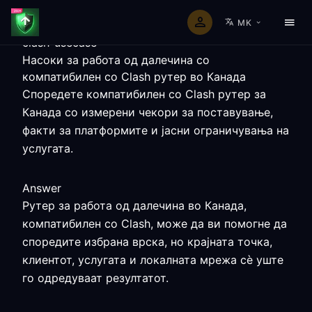
MK
clash-usecase
Насоки за работа од далечина со
компатибилен со Clash рутер во Канада
Споредете компатибилен со Clash рутер за
Канада со измерени чекори за поставување,
факти за платформите и јасни ограничувања на
услугата.
Answer
Рутер за работа од далечина во Канада,
компатибилен со Clash, може да ви помогне да
споредите избрана врска, но крајната точка,
клиентот, услугата и локалната мрежа сè уште
го одредуваат резултатот.